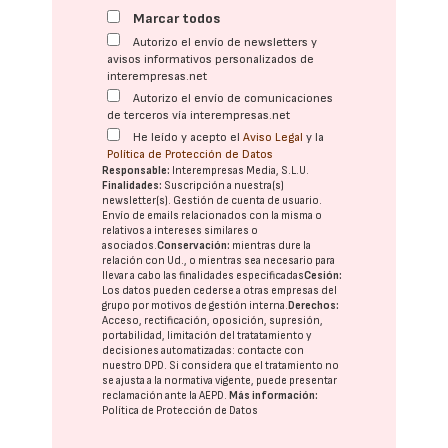
Marcar todos
Autorizo el envío de newsletters y
avisos informativos personalizados de
interempresas.net
Autorizo el envío de comunicaciones
de terceros vía interempresas.net
He leído y acepto el
Aviso Legal
y la
Política de Protección de Datos
Responsable:
Interempresas Media, S.L.U.
Finalidades:
Suscripción a nuestra(s)
newsletter(s). Gestión de cuenta de usuario.
Envío de emails relacionados con la misma o
relativos a intereses similares o
asociados.
Conservación:
mientras dure la
relación con Ud., o mientras sea necesario para
llevar a cabo las finalidades especificadas
Cesión:
Los datos pueden cederse a otras
empresas del
grupo
por motivos de gestión interna.
Derechos:
Acceso, rectificación, oposición, supresión,
portabilidad, limitación del tratatamiento y
decisiones automatizadas:
contacte con
nuestro DPD
. Si considera que el tratamiento no
se ajusta a la normativa vigente, puede presentar
reclamación ante la
AEPD
.
Más información:
Política de Protección de Datos