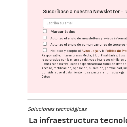
Suscríbase a nuestra Newsletter -
Marcar todos
Autorizo el envío de newsletters y avisos inform
Autorizo el envío de comunicaciones de terceros 
He leído y acepto el
Aviso Legal
y la
Política de Pr
Responsable:
Interempresas Media, S.L.U.
Finalidades:
Suscri
relacionados con la misma o relativos a intereses similares 
llevar a cabo las finalidades especificadas
Cesión:
Los datos p
Acceso, rectificación, oposición, supresión, portabilidad, l
considera que el tratamiento no se ajusta a la normativa vige
Datos
Soluciones tecnológicas
La infraestructura tecnol