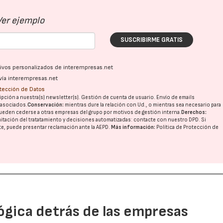
Ver ejemplo
SUSCRIBIRME GRATIS
ativos personalizados de interempresas.net
vía interempresas.net
otección de Datos
pción a nuestra(s) newsletter(s). Gestión de cuenta de usuario. Envío de emails
o asociados.
Conservación:
mientras dure la relación con Ud., o mientras sea necesario para
ueden cederse a otras
empresas del grupo
por motivos de gestión interna.
Derechos:
imitación del tratatamiento y decisiones automatizadas:
contacte con nuestro DPD
. Si
nte, puede presentar reclamación ante la
AEPD
.
Más información:
Política de Protección de
ógica detrás de las empresas