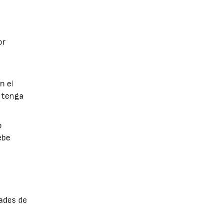
or
n el
 tenga
o
ebe
ades de