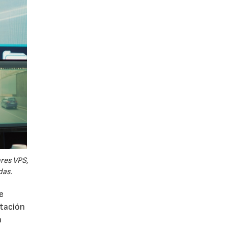
ores VPS,
das.
e
utación
a