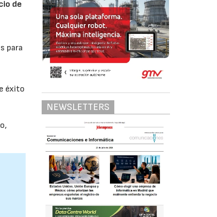
cio de
es para
e éxito
NEWSLETTERS
s
o,