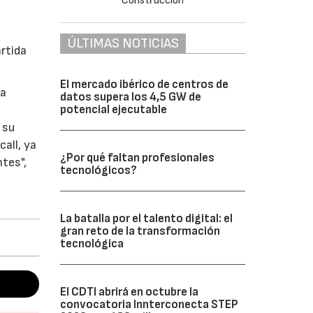
ÚLTIMAS NOTICIAS
artida
El mercado ibérico de centros de
sa
datos supera los 4,5 GW de
potencial ejecutable
 su
all, ya
¿Por qué faltan profesionales
tes",
tecnológicos?
La batalla por el talento digital: el
gran reto de la transformación
tecnológica
El CDTI abrirá en octubre la
convocatoria Innterconecta STEP