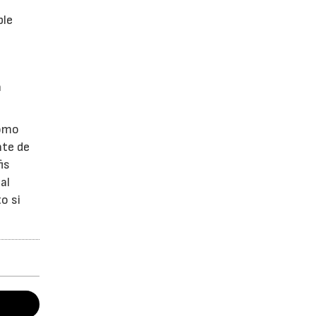
ple
n
como
nte de
is
al
o si