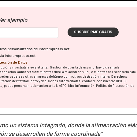
Ver ejemplo
SUSCRIBIRME GRATIS
ativos personalizados de interempresas.net
vía interempresas.net
otección de Datos
pción a nuestra(s) newsletter(s). Gestión de cuenta de usuario. Envío de emails
o asociados.
Conservación:
mientras dure la relación con Ud., o mientras sea necesario para
ueden cederse a otras
empresas del grupo
por motivos de gestión interna.
Derechos:
imitación del tratatamiento y decisiones automatizadas:
contacte con nuestro DPD
. Si
nte, puede presentar reclamación ante la
AEPD
.
Más información:
Política de Protección de
mo un sistema integrado, donde la alimentación eléc
ación se desarrollen de forma coordinada”