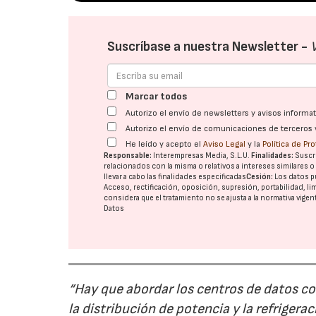
Suscríbase a nuestra Newsletter -
Marcar todos
Autorizo el envío de newsletters y avisos inform
Autorizo el envío de comunicaciones de terceros 
He leído y acepto el
Aviso Legal
y la
Política de Pr
Responsable:
Interempresas Media, S.L.U.
Finalidades:
Suscri
relacionados con la misma o relativos a intereses similares 
llevar a cabo las finalidades especificadas
Cesión:
Los datos p
Acceso, rectificación, oposición, supresión, portabilidad, l
considera que el tratamiento no se ajusta a la normativa vige
Datos
“Hay que abordar los centros de datos co
la distribución de potencia y la refriger