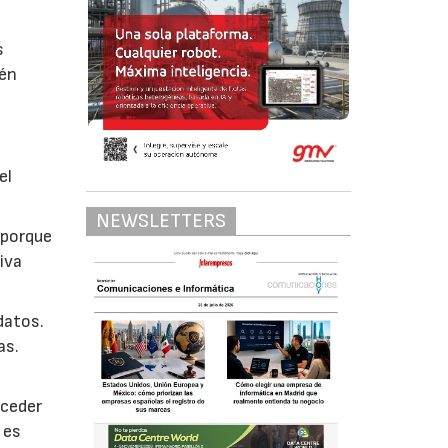
s
ién
el
NEWSLETTERS
 porque
iva
datos.
as.
cceder
 es