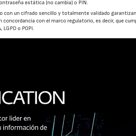
ontraseña estática (no cambia) o PIN.
o con un cifrado sencillo y totalmente validado garantizan
 concordancia con el marco regulatorio, es decir, que cump
A, LGPD o POPI.
23/07/2026
30/07/2026