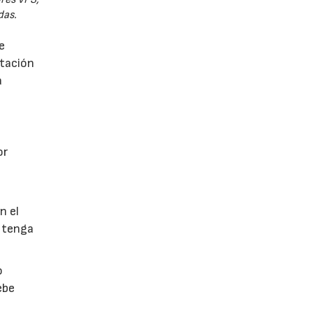
das.
e
utación
a
or
n el
 tenga
o
ebe