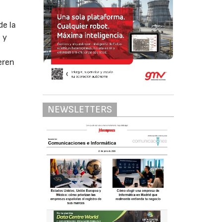
de la
 y
eren
NEWSLETTERS