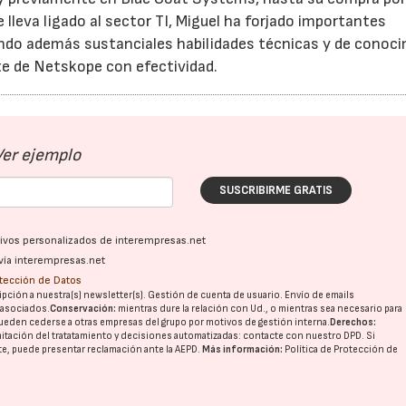
leva ligado al sector TI, Miguel ha forjado importantes
ando además sustanciales habilidades técnicas y de conoc
ente de Netskope con efectividad.
Ver ejemplo
SUSCRIBIRME GRATIS
ativos personalizados de interempresas.net
vía interempresas.net
otección de Datos
pción a nuestra(s) newsletter(s). Gestión de cuenta de usuario. Envío de emails
o asociados.
Conservación:
mientras dure la relación con Ud., o mientras sea necesario para
ueden cederse a otras
empresas del grupo
por motivos de gestión interna.
Derechos:
imitación del tratatamiento y decisiones automatizadas:
contacte con nuestro DPD
. Si
nte, puede presentar reclamación ante la
AEPD
.
Más información:
Política de Protección de