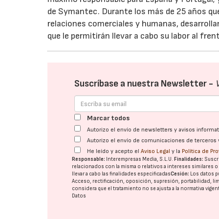
de Symantec. Durante los más de 25 años que l
relaciones comerciales y humanas, desarroll
que le permitirán llevar a cabo su labor al fr
Suscríbase a nuestra Newsletter -
Marcar todos
Autorizo el envío de newsletters y avisos inform
Autorizo el envío de comunicaciones de terceros 
He leído y acepto el
Aviso Legal
y la
Política de Pr
Responsable:
Interempresas Media, S.L.U.
Finalidades:
Suscri
relacionados con la misma o relativos a intereses similares 
llevar a cabo las finalidades especificadas
Cesión:
Los datos p
Acceso, rectificación, oposición, supresión, portabilidad, l
considera que el tratamiento no se ajusta a la normativa vige
Datos