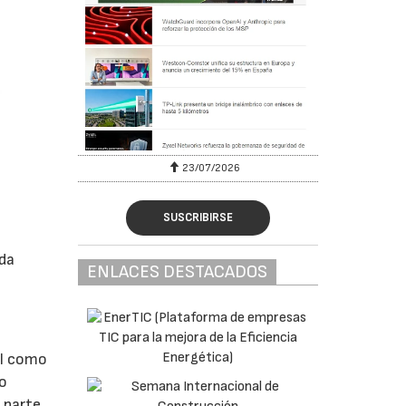
23/07/2026
SUSCRIBIRSE
ada
ENLACES DESTACADOS
l
TI como
mo
 parte