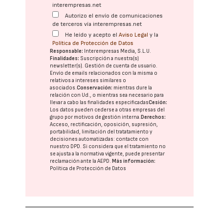
interempresas.net
Autorizo el envío de comunicaciones
de terceros vía interempresas.net
He leído y acepto el
Aviso Legal
y la
Política de Protección de Datos
Responsable:
Interempresas Media, S.L.U.
Finalidades:
Suscripción a nuestra(s)
newsletter(s). Gestión de cuenta de usuario.
Envío de emails relacionados con la misma o
relativos a intereses similares o
asociados.
Conservación:
mientras dure la
relación con Ud., o mientras sea necesario para
llevar a cabo las finalidades especificadas
Cesión:
Los datos pueden cederse a otras
empresas del
grupo
por motivos de gestión interna.
Derechos:
Acceso, rectificación, oposición, supresión,
portabilidad, limitación del tratatamiento y
decisiones automatizadas:
contacte con
nuestro DPD
. Si considera que el tratamiento no
se ajusta a la normativa vigente, puede presentar
reclamación ante la
AEPD
.
Más información:
Política de Protección de Datos