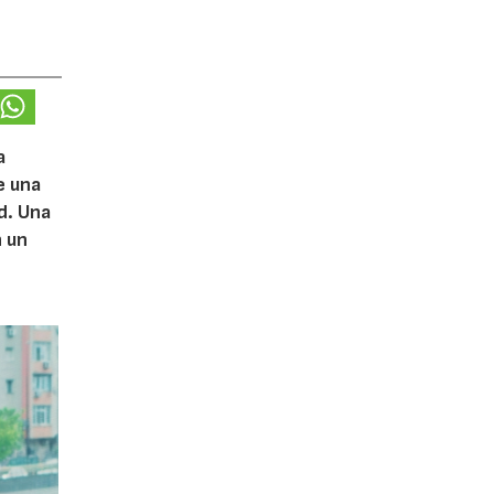
a
e una
d. Una
n un