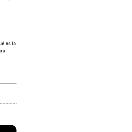
ó
é es la
ara