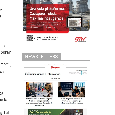
de
a
eas
eberán
NEWSLETTERS
RTPC),
ros
ta
e la
gital