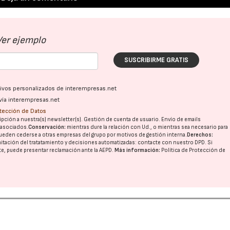
Ver ejemplo
SUSCRIBIRME GRATIS
ativos personalizados de interempresas.net
vía interempresas.net
otección de Datos
pción a nuestra(s) newsletter(s). Gestión de cuenta de usuario. Envío de emails
o asociados.
Conservación:
mientras dure la relación con Ud., o mientras sea necesario para
ueden cederse a otras
empresas del grupo
por motivos de gestión interna.
Derechos:
imitación del tratatamiento y decisiones automatizadas:
contacte con nuestro DPD
. Si
nte, puede presentar reclamación ante la
AEPD
.
Más información:
Política de Protección de