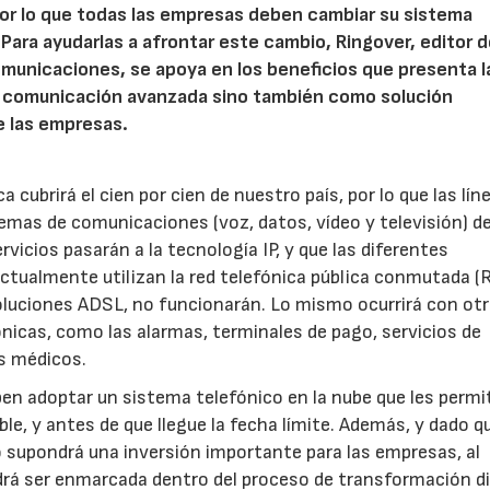
, por lo que todas las empresas deben cambiar su sistema
. Para ayudarlas a afrontar este cambio, Ringover, editor 
municaciones, se apoya en los beneficios que presenta l
e comunicación avanzada sino también como solución
e las empresas.
a cubrirá el cien por cien de nuestro país, por lo que las lín
stemas de comunicaciones (voz, datos, vídeo y televisión) d
rvicios pasarán a la tecnología IP, y que las diferentes
ctualmente utilizan la red telefónica pública conmutada (
oluciones ADSL, no funcionarán. Lo mismo ocurrirá con ot
fónicas, como las alarmas, terminales de pago, servicios de
os médicos.
ben adoptar un sistema telefónico en la nube que les permi
e, y antes de que llegue la fecha límite. Además, y dado qu
o supondrá una inversión importante para las empresas, al
drá ser enmarcada dentro del proceso de transformación di