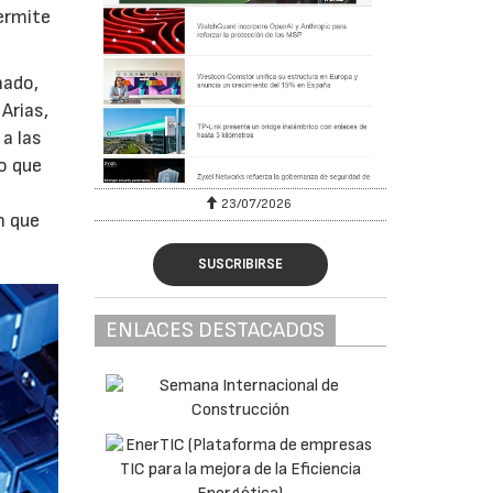
ermite
nado,
Arias,
a las
o que
23/07/2026
n que
SUSCRIBIRSE
ENLACES DESTACADOS