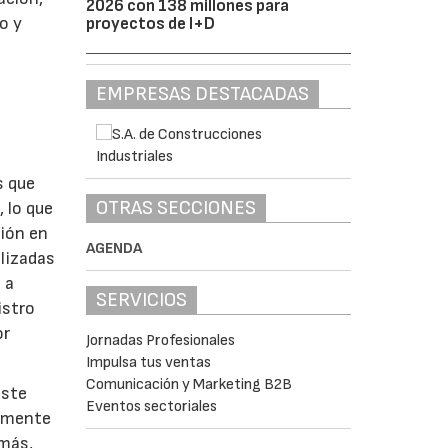
2026 con 138 millones para
o y
proyectos de I+D
a
EMPRESAS DESTACADAS
s que
OTRAS SECCIONES
 lo que
ción en
AGENDA
ilizadas
 a
SERVICIOS
istro
or
Jornadas Profesionales
Impulsa tus ventas
Comunicación y Marketing B2B
este
Eventos sectoriales
almente
emás,