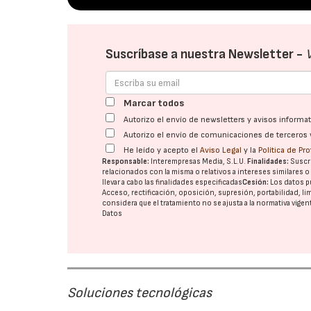
Suscríbase a nuestra Newsletter -
Marcar todos
Autorizo el envío de newsletters y avisos inform
Autorizo el envío de comunicaciones de terceros 
He leído y acepto el
Aviso Legal
y la
Política de Pr
Responsable:
Interempresas Media, S.L.U.
Finalidades:
Suscri
relacionados con la misma o relativos a intereses similares 
llevar a cabo las finalidades especificadas
Cesión:
Los datos p
Acceso, rectificación, oposición, supresión, portabilidad, l
considera que el tratamiento no se ajusta a la normativa vige
Datos
Soluciones tecnológicas