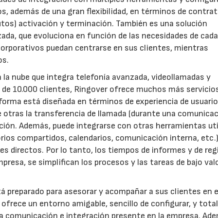
s, además de una gran flexibilidad, en términos de contrat
utos) activación y terminación. También es una solución
zada, que evoluciona en función de las necesidades de cad
 corporativos puedan centrarse en sus clientes, mientras
os.
a nube que integra telefonía avanzada, videollamadas y
 de 10.000 clientes, Ringover ofrece muchos más servicio
aforma está diseñada en términos de experiencia de usuario,
re otras la transferencia de llamada (durante una comunica
sación. Además, puede integrarse con otras herramientas ut
rios compartidos, calendarios, comunicación interna, etc.)
s directos. Por lo tanto, los tiempos de informes y de reg
resa, se simplifican los procesos y las tareas de bajo val
tá preparado para asesorar y acompañar a sus clientes en 
ofrece un entorno amigable, sencillo de configurar, y tot
o a comunicación e integración presente en la empresa. Ad