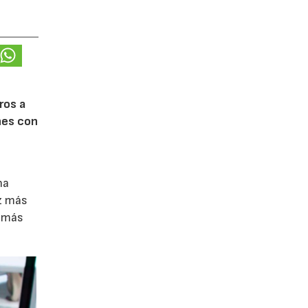
ros a
nes con
na
z más
n más