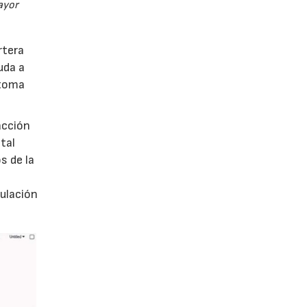
ayor
rtera
uda a
 toma
acción
tal
s de la
mulación