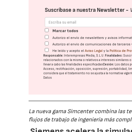
Suscríbase a nuestra Newsletter -
Marcar todos
Autorizo el envío de newsletters y avisos inform
Autorizo el envío de comunicaciones de terceros 
He leído y acepto el
Aviso Legal
y la
Política de Pr
Responsable:
Interempresas Media, S.L.U.
Finalidades:
Suscri
relacionados con la misma o relativos a intereses similares 
llevar a cabo las finalidades especificadas
Cesión:
Los datos p
Acceso, rectificación, oposición, supresión, portabilidad, l
considera que el tratamiento no se ajusta a la normativa vige
Datos
La nueva gama Simcenter combina las tec
flujos de trabajo de ingeniería más comp
Siemens acelera la simula