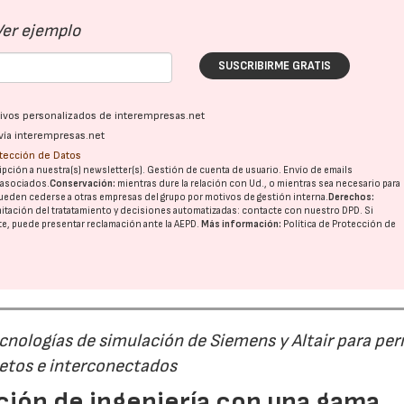
Ver ejemplo
SUSCRIBIRME GRATIS
ativos personalizados de interempresas.net
vía interempresas.net
otección de Datos
pción a nuestra(s) newsletter(s). Gestión de cuenta de usuario. Envío de emails
o asociados.
Conservación:
mientras dure la relación con Ud., o mientras sea necesario para
ueden cederse a otras
empresas del grupo
por motivos de gestión interna.
Derechos:
imitación del tratatamiento y decisiones automatizadas:
contacte con nuestro DPD
. Si
nte, puede presentar reclamación ante la
AEPD
.
Más información:
Política de Protección de
nologías de simulación de Siemens y Altair para per
letos e interconectados
ción de ingeniería con una gama