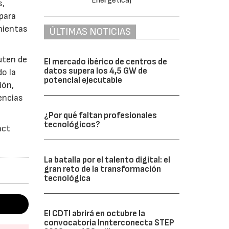
s,
para
mientas
ÚLTIMAS NOTICIAS
uten de
El mercado ibérico de centros de
datos supera los 4,5 GW de
o la
potencial ejecutable
ión,
encias
¿Por qué faltan profesionales
tecnológicos?
act
La batalla por el talento digital: el
gran reto de la transformación
tecnológica
El CDTI abrirá en octubre la
convocatoria Innterconecta STEP