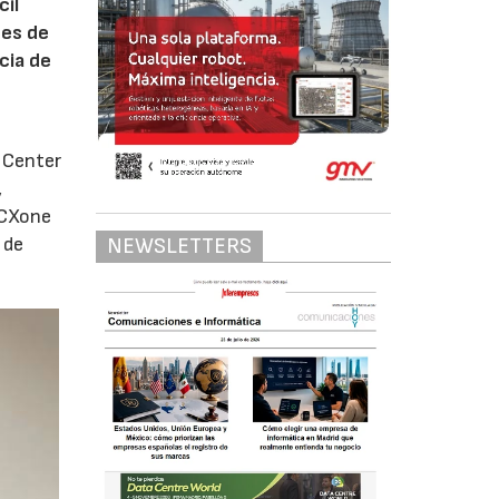
cil
ces de
ncia de
 Center
,
 CXone
 de
NEWSLETTERS