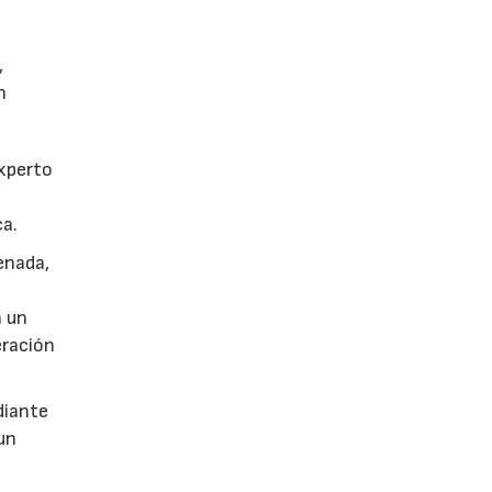
,
n
experto
ca.
enada,
n un
eración
diante
un