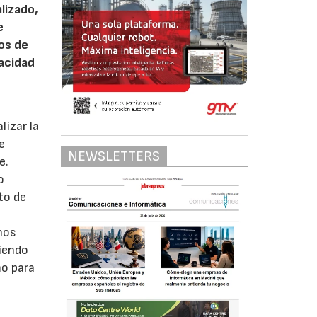
lizado,
e
os de
pacidad
lizar la
e
NEWSLETTERS
e.
o
to de
nos
siendo
mo para