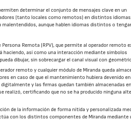
ermiten determinar el conjunto de mensajes clave en un
radores (tanto locales como remotos) en distintos idiomas
 sin malentendidos, aunque hablen idiomas distintos o tenga
de Persona Remota (RPV), que permite al operador remoto 
stá haciendo, así como una interacción mediante símbolos
ueda dibujar, sin sobrecargar el canal visual con geométri
perador remoto y cualquier módulo de Miranda queda almac
riores en caso de que el mantenimiento hubiera devenido en
a digitalmente y las firmas quedan también almacenadas e
se realizó, certificando que no se ha producido ninguna alt
zación de la información de forma nítida y personalizada me
eractúa con los distintos componentes de Miranda mediante 