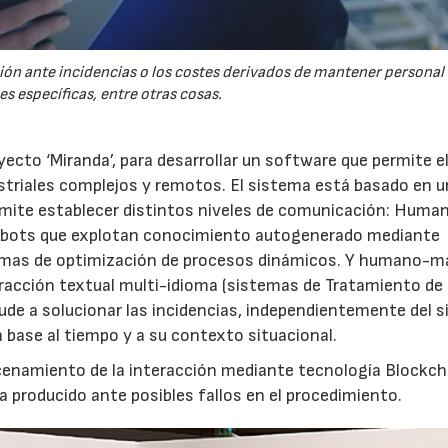
ción ante incidencias o los costes derivados de mantener personal
s específicas, entre otras cosas.
cto ‘Miranda’, para desarrollar un software que permite e
triales complejos y remotos. El sistema está basado en 
rmite establecer distintos niveles de comunicación: Huma
atbots que explotan conocimiento autogenerado mediante
temas de optimización de procesos dinámicos. Y humano-m
acción textual multi-idioma (sistemas de Tratamiento de
ude a solucionar las incidencias, independientemente del 
n base al tiempo y a su contexto situacional.
cenamiento de la interacción mediante tecnología Blockch
ha producido ante posibles fallos en el procedimiento.