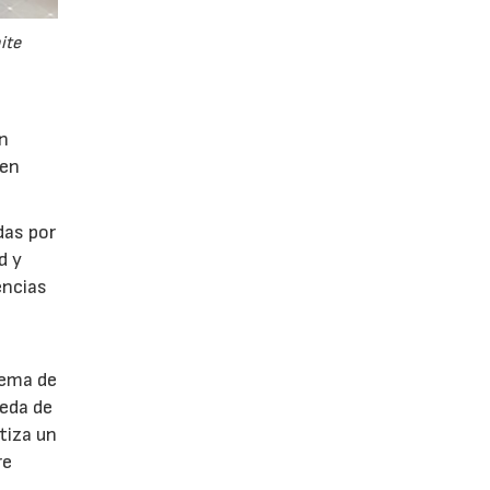
ite
ón
 en
das por
d y
encias
tema de
ueda de
tiza un
re