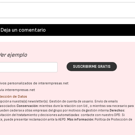
Deja un comentario
Ver ejemplo
SUSCRIBIRME GRATIS
ativos personalizados de interempresas.net
vía interempresas.net
otección de Datos
pción a nuestra(s) newsletter(s). Gestión de cuenta de usuario. Envío de emails
o asociados.
Conservación:
mientras dure la relación con Ud., o mientras sea necesario para
ueden cederse a otras
empresas del grupo
por motivos de gestión interna.
Derechos:
imitación del tratatamiento y decisiones automatizadas:
contacte con nuestro DPD
. Si
nte, puede presentar reclamación ante la
AEPD
.
Más información:
Política de Protección de