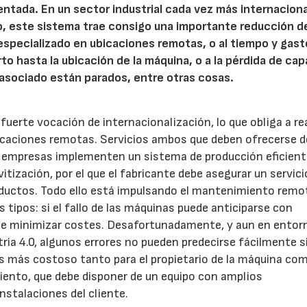
tada. En un sector industrial cada vez más internaciona
o, este sistema trae consigo una importante reducción d
specializado en ubicaciones remotas, o al tiempo y gast
to hasta la ubicación de la máquina, o a la pérdida de ca
 asociado están parados, entre otras cosas.
fuerte vocación de internacionalización, lo que obliga a rea
caciones remotas. Servicios ambos que deben ofrecerse d
as empresas implementen un sistema de producción eficient
tización, por el que el fabricante debe asegurar un servici
productos. Todo ello está impulsando el mantenimiento remo
 tipos: si el fallo de las máquinas puede anticiparse con
ite minimizar costes. Desafortunadamente, y aun en entor
ria 4.0, algunos errores no pueden predecirse fácilmente 
s más costoso tanto para el propietario de la máquina co
iento, que debe disponer de un equipo con amplios
nstalaciones del cliente.