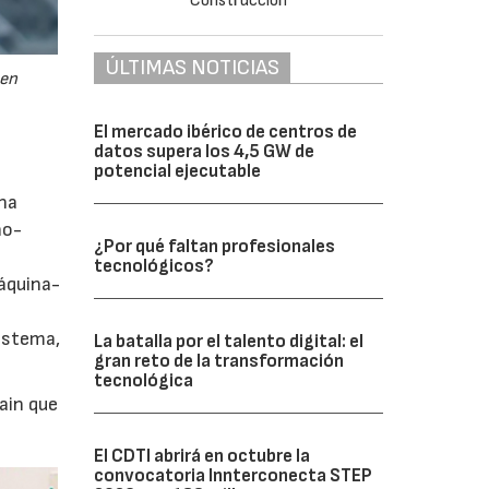
ÚLTIMAS NOTICIAS
 en
El mercado ibérico de centros de
datos supera los 4,5 GW de
potencial ejecutable
l
una
no-
¿Por qué faltan profesionales
tecnológicos?
áquina-
sistema,
La batalla por el talento digital: el
gran reto de la transformación
tecnológica
ain que
El CDTI abrirá en octubre la
convocatoria Innterconecta STEP