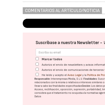
COMENTARIOS AL ARTÍCULO/NOTICIA
Suscríbase a nuestra Newsletter -
Marcar todos
Autorizo el envío de newsletters y avisos inform
Autorizo el envío de comunicaciones de terceros 
He leído y acepto el
Aviso Legal
y la
Política de Pr
Responsable:
Interempresas Media, S.L.U.
Finalidades:
Suscri
relacionados con la misma o relativos a intereses similares 
llevar a cabo las finalidades especificadas
Cesión:
Los datos p
Acceso, rectificación, oposición, supresión, portabilidad, l
considera que el tratamiento no se ajusta a la normativa vige
Datos