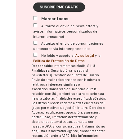
SUSCRIBIRME GRATIS
Marcar todos
Autorizo el envío de newsletters y
avisos informativos personalizados de
interempresas.net
Autorizo el envío de comunicaciones
de terceros vía interempresas.net
He leído y acepto el
Aviso Legal
y la
Política de Protección de Datos
Responsable:
Interempresas Media, S.L.U.
Finalidades:
Suscripción a nuestra(s)
newsletter(s). Gestión de cuenta de usuario.
Envío de emails relacionados con la misma o
relativos a intereses similares o
asociados.
Conservación:
mientras dure la
relación con Ud., o mientras sea necesario para
llevar a cabo las finalidades especificadas
Cesión:
Los datos pueden cederse a otras
empresas del
grupo
por motivos de gestión interna.
Derechos:
Acceso, rectificación, oposición, supresión,
portabilidad, limitación del tratatamiento y
decisiones automatizadas:
contacte con
nuestro DPD
. Si considera que el tratamiento no
se ajusta a la normativa vigente, puede presentar
reclamación ante la
AEPD
.
Más información: