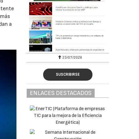
ud
atente
o más
udan a
23/07/2026
SUSCRIBIRSE
ENLACES DESTACADOS