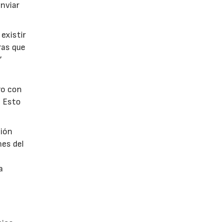
enviar
existir
ras que
”
ro con
. Esto
ción
nes del
a