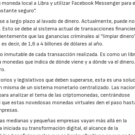
 moneda local a Libra y utilizar Facebook Messenger para 
bastante seguro".
 a largo plazo al lavado de dinero. Actualmente, puede no 
o. Esto se debe al sistema actual de transacciones financie
ntemente que las ganancias criminales al “limpiar dinero
s decir, de 1,6 a 4 billones de dólares al año.
tro inmutable de cada transacción realizada. Es como un lib
 monedas que indica de dónde viene y a dónde va el dinero
ro.
rios y legislativos que deben superarse, esta es una solu
ón misma de un sistema monetario centralizado. Las nacio
para analizar el tema de las criptomonedas, centrándose
el que estas novedosas monedas virtuales den el paso hast
mpresas.
las medianas y pequeñas empresas vayan más allá en la
iniciada su transformación digital, el alcance de la