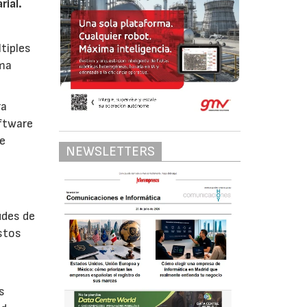
rial.
tiples
rma
ra
ftware
te
NEWSLETTERS
udes de
estos
s