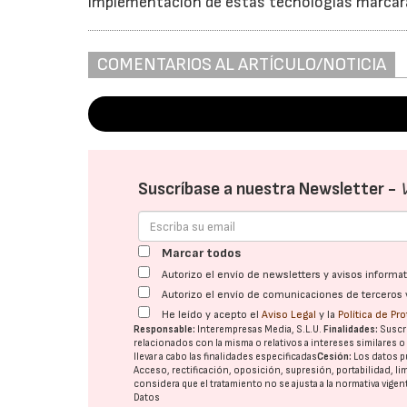
implementación de estas tecnologías marcará 
COMENTARIOS AL ARTÍCULO/NOTICIA
Suscríbase a nuestra Newsletter -
Marcar todos
Autorizo el envío de newsletters y avisos inform
Autorizo el envío de comunicaciones de terceros 
He leído y acepto el
Aviso Legal
y la
Política de Pr
Responsable:
Interempresas Media, S.L.U.
Finalidades:
Suscri
relacionados con la misma o relativos a intereses similares 
llevar a cabo las finalidades especificadas
Cesión:
Los datos p
Acceso, rectificación, oposición, supresión, portabilidad, l
considera que el tratamiento no se ajusta a la normativa vige
Datos