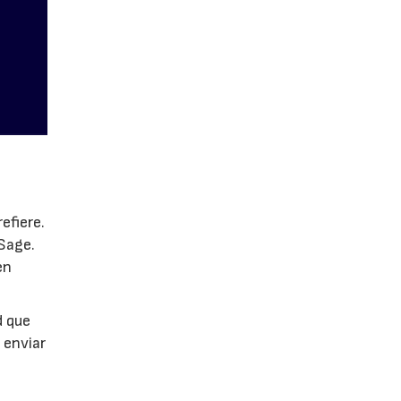
efiere.
Sage.
en
d que
 enviar