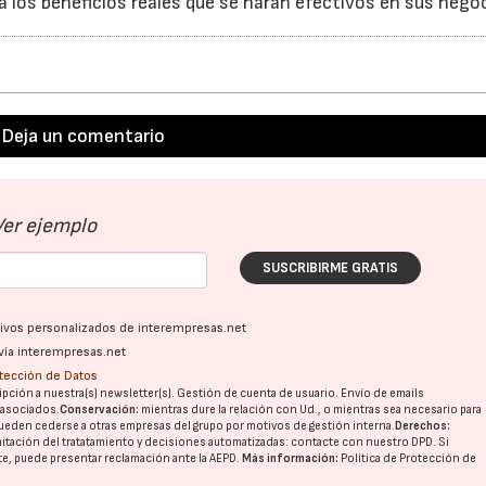
los beneficios reales que se harán efectivos en sus negoc
Deja un comentario
Ver ejemplo
SUSCRIBIRME GRATIS
ativos personalizados de interempresas.net
vía interempresas.net
otección de Datos
pción a nuestra(s) newsletter(s). Gestión de cuenta de usuario. Envío de emails
o asociados.
Conservación:
mientras dure la relación con Ud., o mientras sea necesario para
ueden cederse a otras
empresas del grupo
por motivos de gestión interna.
Derechos:
imitación del tratatamiento y decisiones automatizadas:
contacte con nuestro DPD
. Si
nte, puede presentar reclamación ante la
AEPD
.
Más información:
Política de Protección de