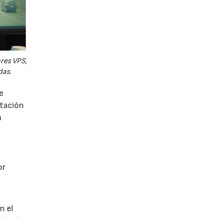
ores VPS,
das.
e
utación
a
or
n el