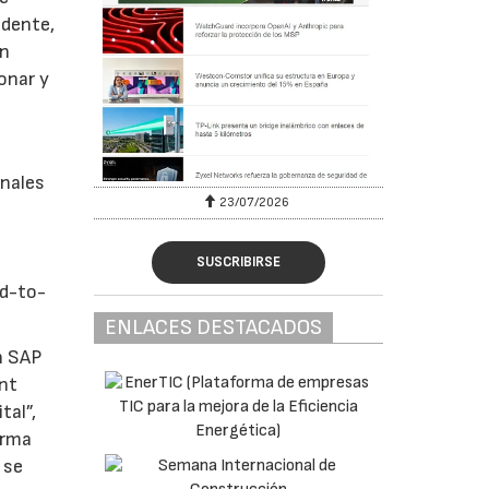
idente,
an
onar y
onales
23/07/2026
SUSCRIBIRSE
ud-to-
ENLACES DESTACADOS
en SAP
nt
tal”,
orma
 se