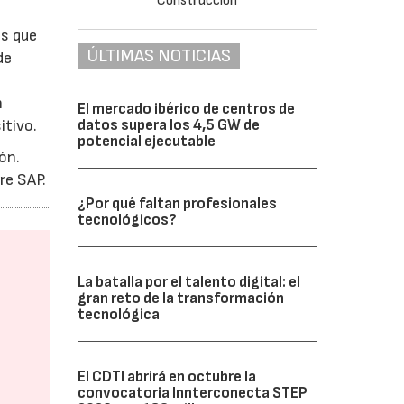
as que
ÚLTIMAS NOTICIAS
de
n
El mercado ibérico de centros de
datos supera los 4,5 GW de
itivo.
potencial ejecutable
ón.
re SAP.
¿Por qué faltan profesionales
tecnológicos?
La batalla por el talento digital: el
gran reto de la transformación
tecnológica
El CDTI abrirá en octubre la
convocatoria Innterconecta STEP