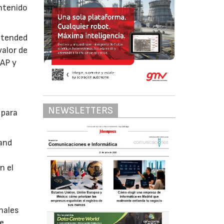
ontenido
xtended
alor de
SAP y
e
NEWSLETTERS
 para
 and
n el
onales
de