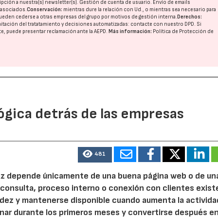
pción a nuestra(s) newsletter(s). Gestión de cuenta de usuario. Envío de emails
o asociados.
Conservación:
mientras dure la relación con Ud., o mientras sea necesario para
ueden cederse a otras
empresas del grupo
por motivos de gestión interna.
Derechos:
imitación del tratatamiento y decisiones automatizadas:
contacte con nuestro DPD
. Si
nte, puede presentar reclamación ante la
AEPD
.
Más información:
Política de Protección de
ógica detrás de las empresas
481
 vez depende únicamente de una buena página web o de un
 consulta, proceso interno o conexión con clientes exist
idez y mantenerse disponible cuando aumenta la activida
nar durante los primeros meses y convertirse después e