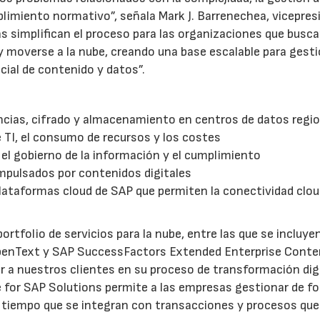
plimiento normativo”, señala Mark J. Barrenechea, vicepres
 simplifican el proceso para las organizaciones que busc
y moverse a la nube, creando una base escalable para gesti
ial de contenido y datos”.
ncias, cifrado y almacenamiento en centros de datos regi
23/07/2026
30/07/2026
e TI, el consumo de recursos y los costes
 el gobierno de la información y el cumplimiento
impulsados por contenidos digitales
 plataformas cloud de SAP que permiten la conectividad clo
rtfolio de servicios para la nube, entre las que se incluy
penText y SAP SuccessFactors Extended Enterprise Conte
 a nuestros clientes en su proceso de transformación digi
 for SAP Solutions permite a las empresas gestionar de f
 tiempo que se integran con transacciones y procesos que