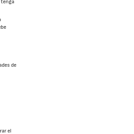
 tenga
o
ebe
ades de
ar el