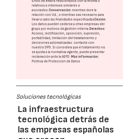
Envío de emails relacionados con la misma o
relativos a intereses similares o
asociados.
Conservación:
mientras dure la
relación con Ud., o mientras sea necesario para
llevar a cabo las finalidades especificadas
Cesión:
Los datos pueden cederse a otras
empresas del
grupo
por motivos de gestión interna.
Derechos:
Acceso, rectificación, oposición, supresión,
portabilidad, limitación del tratatamiento y
decisiones automatizadas:
contacte con
nuestro DPD
. Si considera que el tratamiento no
se ajusta a la normativa vigente, puede presentar
reclamación ante la
AEPD
.
Más información:
Política de Protección de Datos
Soluciones tecnológicas
La infraestructura
tecnológica detrás de
las empresas españolas