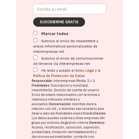
SUSCRIBIRME GRATIS
Marcar todos
Autorizo el envío de newsletters y
avisos informativos personalizados de
interempresas.net
Autorizo el envío de comunicaciones
de terceros vía interempresas.net
He leído y acepto el
Aviso Legal
y la
Política de Protección de Datos
Responsable:
Interempresas Media, S.L.U.
Finalidades:
Suscripción a nuestra(s)
newsletter(s). Gestión de cuenta de usuario.
Envío de emails relacionados con la misma o
relativos a intereses similares o
asociados.
Conservación:
mientras dure la
relación con Ud., o mientras sea necesario para
llevar a cabo las finalidades especificadas
Cesión:
Los datos pueden cederse a otras
empresas del
grupo
por motivos de gestión interna.
Derechos:
Acceso, rectificación, oposición, supresión,
portabilidad, limitación del tratatamiento y
decisiones automatizadas:
contacte con