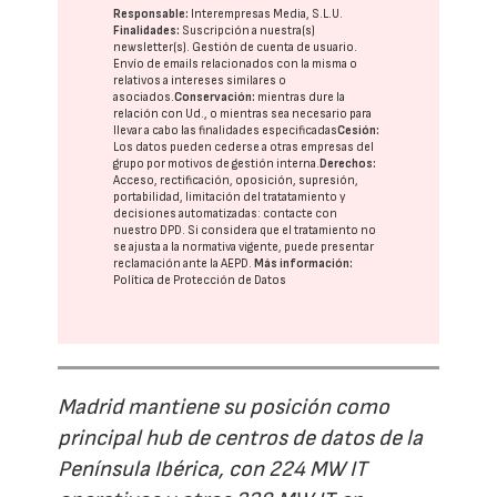
Responsable:
Interempresas Media, S.L.U.
Finalidades:
Suscripción a nuestra(s)
newsletter(s). Gestión de cuenta de usuario.
Envío de emails relacionados con la misma o
relativos a intereses similares o
asociados.
Conservación:
mientras dure la
relación con Ud., o mientras sea necesario para
llevar a cabo las finalidades especificadas
Cesión:
Los datos pueden cederse a otras
empresas del
grupo
por motivos de gestión interna.
Derechos:
Acceso, rectificación, oposición, supresión,
portabilidad, limitación del tratatamiento y
decisiones automatizadas:
contacte con
nuestro DPD
. Si considera que el tratamiento no
se ajusta a la normativa vigente, puede presentar
reclamación ante la
AEPD
.
Más información:
Política de Protección de Datos
Madrid mantiene su posición como
principal hub de centros de datos de la
Península Ibérica, con 224 MW IT