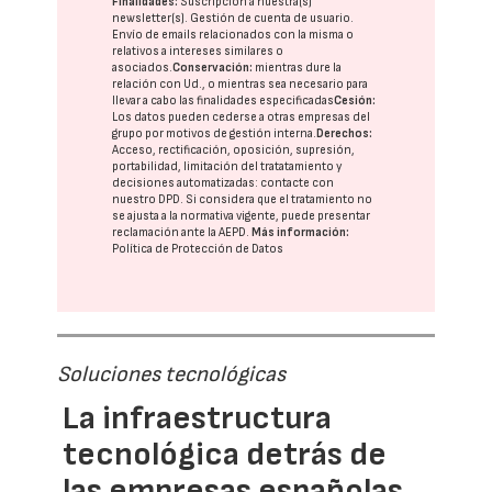
Finalidades:
Suscripción a nuestra(s)
newsletter(s). Gestión de cuenta de usuario.
Envío de emails relacionados con la misma o
relativos a intereses similares o
asociados.
Conservación:
mientras dure la
relación con Ud., o mientras sea necesario para
llevar a cabo las finalidades especificadas
Cesión:
Los datos pueden cederse a otras
empresas del
grupo
por motivos de gestión interna.
Derechos:
Acceso, rectificación, oposición, supresión,
portabilidad, limitación del tratatamiento y
decisiones automatizadas:
contacte con
nuestro DPD
. Si considera que el tratamiento no
se ajusta a la normativa vigente, puede presentar
reclamación ante la
AEPD
.
Más información:
Política de Protección de Datos
Soluciones tecnológicas
La infraestructura
tecnológica detrás de
las empresas españolas