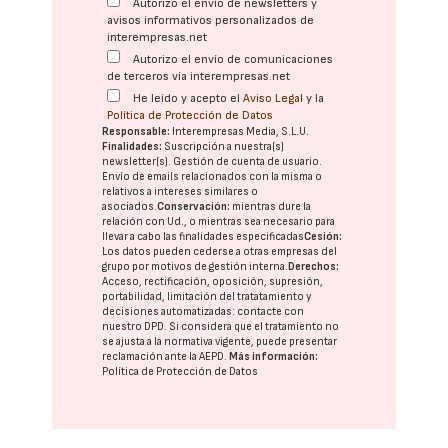
Autorizo el envío de newsletters y
avisos informativos personalizados de
interempresas.net
Autorizo el envío de comunicaciones
de terceros vía interempresas.net
He leído y acepto el
Aviso Legal
y la
Política de Protección de Datos
Responsable:
Interempresas Media, S.L.U.
Finalidades:
Suscripción a nuestra(s)
newsletter(s). Gestión de cuenta de usuario.
Envío de emails relacionados con la misma o
relativos a intereses similares o
asociados.
Conservación:
mientras dure la
relación con Ud., o mientras sea necesario para
llevar a cabo las finalidades especificadas
Cesión:
Los datos pueden cederse a otras
empresas del
grupo
por motivos de gestión interna.
Derechos:
Acceso, rectificación, oposición, supresión,
portabilidad, limitación del tratatamiento y
decisiones automatizadas:
contacte con
nuestro DPD
. Si considera que el tratamiento no
se ajusta a la normativa vigente, puede presentar
reclamación ante la
AEPD
.
Más información:
Política de Protección de Datos