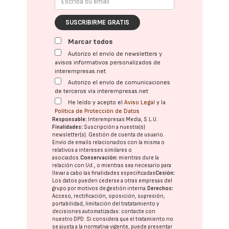
SUSCRIBIRME GRATIS
Marcar todos
Autorizo el envío de newsletters y
avisos informativos personalizados de
interempresas.net
Autorizo el envío de comunicaciones
de terceros vía interempresas.net
He leído y acepto el
Aviso Legal
y la
Política de Protección de Datos
Responsable:
Interempresas Media, S.L.U.
Finalidades:
Suscripción a nuestra(s)
newsletter(s). Gestión de cuenta de usuario.
Envío de emails relacionados con la misma o
relativos a intereses similares o
asociados.
Conservación:
mientras dure la
relación con Ud., o mientras sea necesario para
llevar a cabo las finalidades especificadas
Cesión:
Los datos pueden cederse a otras
empresas del
grupo
por motivos de gestión interna.
Derechos:
Acceso, rectificación, oposición, supresión,
portabilidad, limitación del tratatamiento y
decisiones automatizadas:
contacte con
nuestro DPD
. Si considera que el tratamiento no
se ajusta a la normativa vigente, puede presentar