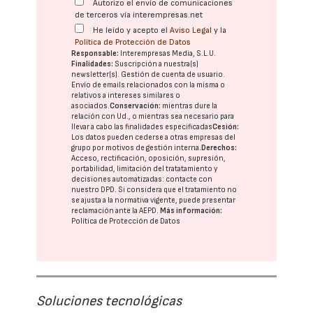
Autorizo el envío de comunicaciones
de terceros vía interempresas.net
He leído y acepto el
Aviso Legal
y la
Política de Protección de Datos
Responsable:
Interempresas Media, S.L.U.
Finalidades:
Suscripción a nuestra(s)
newsletter(s). Gestión de cuenta de usuario.
Envío de emails relacionados con la misma o
relativos a intereses similares o
asociados.
Conservación:
mientras dure la
relación con Ud., o mientras sea necesario para
llevar a cabo las finalidades especificadas
Cesión:
Los datos pueden cederse a otras
empresas del
grupo
por motivos de gestión interna.
Derechos:
Acceso, rectificación, oposición, supresión,
portabilidad, limitación del tratatamiento y
decisiones automatizadas:
contacte con
nuestro DPD
. Si considera que el tratamiento no
se ajusta a la normativa vigente, puede presentar
reclamación ante la
AEPD
.
Más información:
Política de Protección de Datos
Soluciones tecnológicas