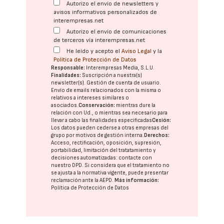
Autorizo el envío de newsletters y
avisos informativos personalizados de
interempresas.net
Autorizo el envío de comunicaciones
de terceros vía interempresas.net
He leído y acepto el
Aviso Legal
y la
Política de Protección de Datos
Responsable:
Interempresas Media, S.L.U.
Finalidades:
Suscripción a nuestra(s)
newsletter(s). Gestión de cuenta de usuario.
Envío de emails relacionados con la misma o
relativos a intereses similares o
asociados.
Conservación:
mientras dure la
relación con Ud., o mientras sea necesario para
llevar a cabo las finalidades especificadas
Cesión:
Los datos pueden cederse a otras
empresas del
grupo
por motivos de gestión interna.
Derechos:
Acceso, rectificación, oposición, supresión,
portabilidad, limitación del tratatamiento y
decisiones automatizadas:
contacte con
nuestro DPD
. Si considera que el tratamiento no
se ajusta a la normativa vigente, puede presentar
reclamación ante la
AEPD
.
Más información:
Política de Protección de Datos