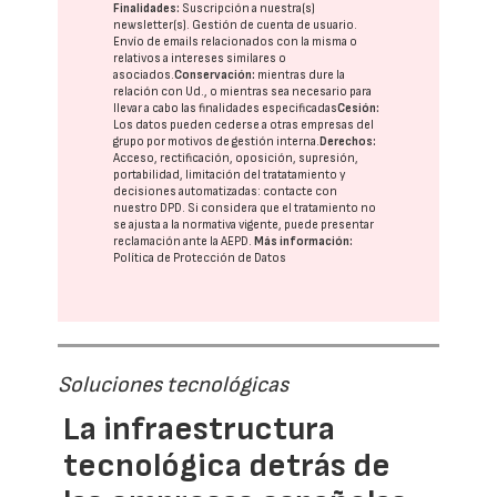
Finalidades:
Suscripción a nuestra(s)
newsletter(s). Gestión de cuenta de usuario.
Envío de emails relacionados con la misma o
relativos a intereses similares o
asociados.
Conservación:
mientras dure la
relación con Ud., o mientras sea necesario para
llevar a cabo las finalidades especificadas
Cesión:
Los datos pueden cederse a otras
empresas del
grupo
por motivos de gestión interna.
Derechos:
Acceso, rectificación, oposición, supresión,
portabilidad, limitación del tratatamiento y
decisiones automatizadas:
contacte con
nuestro DPD
. Si considera que el tratamiento no
se ajusta a la normativa vigente, puede presentar
reclamación ante la
AEPD
.
Más información:
Política de Protección de Datos
Soluciones tecnológicas
La infraestructura
tecnológica detrás de