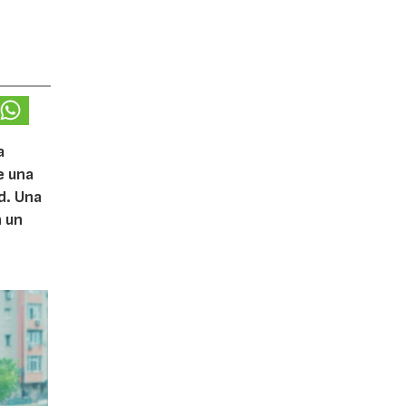
a
e una
d. Una
n un