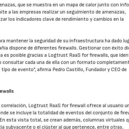
menazas, que se muestra en un mapa de calor junto con inf
mite a las empresas realizar un seguimiento de amenazas,
zar los indicadores clave de rendimiento y cambios en la
ra mantener la seguridad de su infraestructura ha dado lug
a dispone de diferentes firewalls. Gestionar con éxito d
23/07/2026
30/07/2026
a es posible gracias a Logtrust RaaS for firewalls, que iden
rio consultar cada una de ella con un formato completamen
tipo de evento", afirma Pedro Castillo, Fundador y CEO de
rewalls
correlación, Logtrust RaaS for firewall ofrece al usuario u
donde se incluye la totalidad de eventos del conjunto de fire
n esta vista total, se crean además, columnas virtuales 
ía subyacente o el clúster al que pertenece, entre otras.