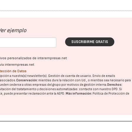
Ver ejemplo
SUSCRIBIRME GRATIS
ativos personalizados de interempresas.net
vía interempresas.net
otección de Datos
pción a nuestra(s) newsletter(s). Gestión de cuenta de usuario. Envío de emails
o asociados.
Conservación:
mientras dure la relación con Ud., o mientras sea necesario para
ueden cederse a otras
empresas del grupo
por motivos de gestión interna.
Derechos:
imitación del tratatamiento y decisiones automatizadas:
contacte con nuestro DPD
. Si
nte, puede presentar reclamación ante la
AEPD
.
Más información:
Política de Protección de