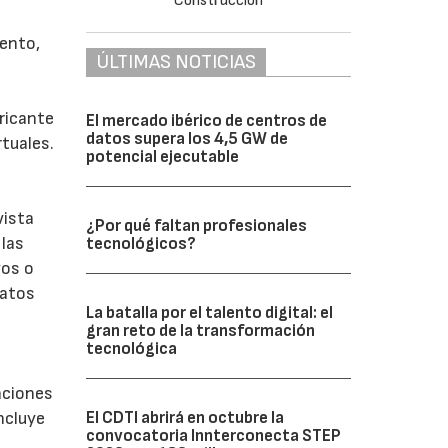
iento,
ÚLTIMAS NOTICIAS
bricante
El mercado ibérico de centros de
datos supera los 4,5 GW de
rtuales.
potencial ejecutable
vista
¿Por qué faltan profesionales
 las
tecnológicos?
vos o
datos
La batalla por el talento digital: el
gran reto de la transformación
tecnológica
aciones
El CDTI abrirá en octubre la
ncluye
convocatoria Innterconecta STEP