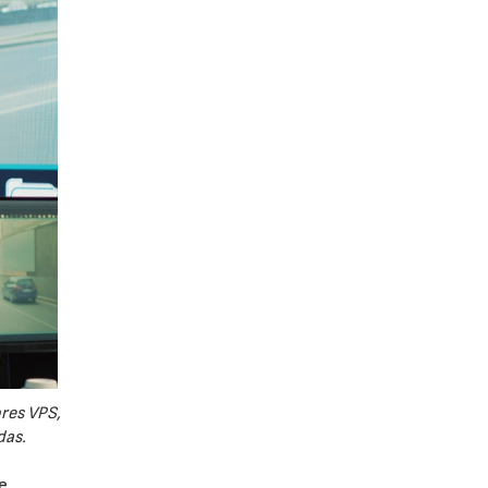
ores VPS,
das.
e