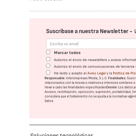
Suscríbase a nuestra Newsletter -
Marcar todos
Autorizo el envío de newsletters y avisos inform
Autorizo el envío de comunicaciones de terceros 
He leído y acepto el
Aviso Legal
y la
Política de Pr
Responsable:
Interempresas Media, S.L.U.
Finalidades:
Suscri
relacionados con la misma o relativos a intereses similares 
llevar a cabo las finalidades especificadas
Cesión:
Los datos p
Acceso, rectificación, oposición, supresión, portabilidad, l
considera que el tratamiento no se ajusta a la normativa vige
Datos
Soluciones tecnológicas