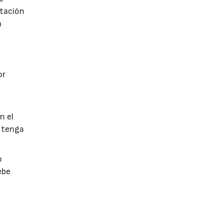
utación
a
or
n el
 tenga
o
ebe