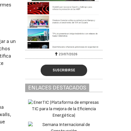
ormes
ar a un
ichos
23/07/2026
tifica
te
SUSCRIBIRSE
ENLACES DESTACADOS
na
walls,
que