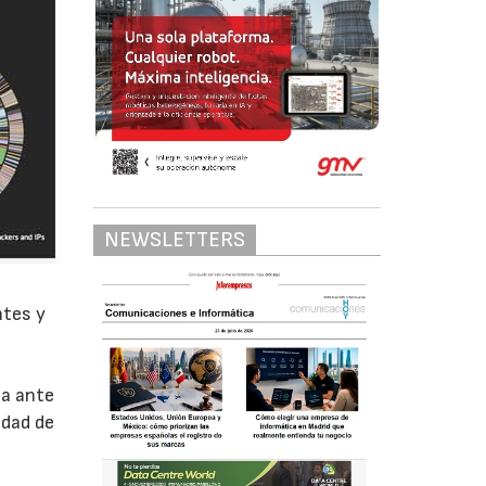
NEWSLETTERS
ntes y
ta ante
idad de