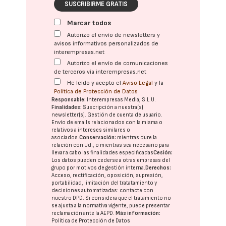
SUSCRIBIRME GRATIS
Marcar todos
Autorizo el envío de newsletters y
avisos informativos personalizados de
interempresas.net
Autorizo el envío de comunicaciones
de terceros vía interempresas.net
He leído y acepto el
Aviso Legal
y la
Política de Protección de Datos
Responsable:
Interempresas Media, S.L.U.
Finalidades:
Suscripción a nuestra(s)
newsletter(s). Gestión de cuenta de usuario.
Envío de emails relacionados con la misma o
relativos a intereses similares o
asociados.
Conservación:
mientras dure la
relación con Ud., o mientras sea necesario para
llevar a cabo las finalidades especificadas
Cesión:
Los datos pueden cederse a otras
empresas del
grupo
por motivos de gestión interna.
Derechos:
Acceso, rectificación, oposición, supresión,
portabilidad, limitación del tratatamiento y
decisiones automatizadas:
contacte con
nuestro DPD
. Si considera que el tratamiento no
se ajusta a la normativa vigente, puede presentar
reclamación ante la
AEPD
.
Más información:
Política de Protección de Datos