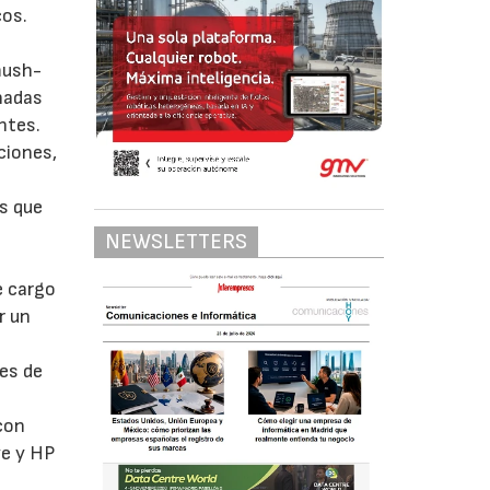
cos.
mush-
eñadas
ntes.
ciones,
os que
NEWSLETTERS
e cargo
r un
es de
con
ve y HP