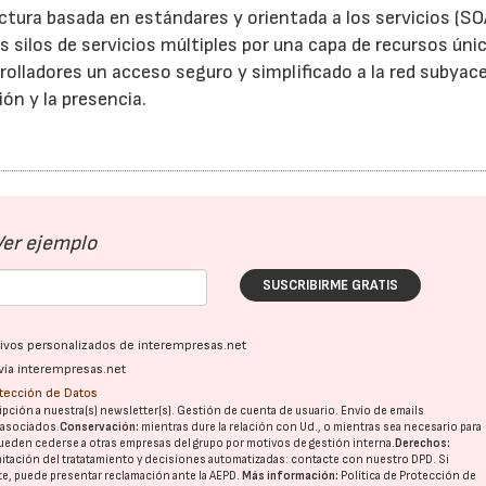
tura basada en estándares y orientada a los servicios (SO
los silos de servicios múltiples por una capa de recursos úni
rolladores un acceso seguro y simplificado a la red subyac
ión y la presencia.
23/07/2026
30/07/2026
Ver ejemplo
SUSCRIBIRME GRATIS
ativos personalizados de interempresas.net
vía interempresas.net
otección de Datos
pción a nuestra(s) newsletter(s). Gestión de cuenta de usuario. Envío de emails
o asociados.
Conservación:
mientras dure la relación con Ud., o mientras sea necesario para
ueden cederse a otras
empresas del grupo
por motivos de gestión interna.
Derechos:
imitación del tratatamiento y decisiones automatizadas:
contacte con nuestro DPD
. Si
nte, puede presentar reclamación ante la
AEPD
.
Más información:
Política de Protección de