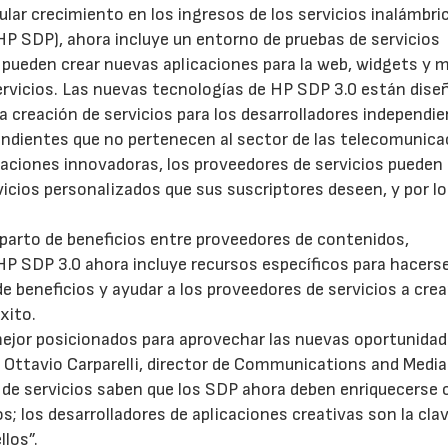
ular crecimiento en los ingresos de los servicios inalámbri
HP SDP), ahora incluye un entorno de pruebas de servicios
es pueden crear nuevas aplicaciones para la web, widgets y 
servicios. Las nuevas tecnologías de HP SDP 3.0 están dis
 la creación de servicios para los desarrolladores independie
pendientes que no pertenecen al sector de las telecomunica
licaciones innovadoras, los proveedores de servicios pueden
vicios personalizados que sus suscriptores deseen, y por l
eparto de beneficios entre proveedores de contenidos,
 HP SDP 3.0 ahora incluye recursos específicos para hacers
e beneficios y ayudar a los proveedores de servicios a crea
xito.
ejor posicionados para aprovechar las nuevas oportunidad
a Ottavio Carparelli, director de Communications and Media
s de servicios saben que los SDP ahora deben enriquecerse 
s; los desarrolladores de aplicaciones creativas son la cla
llos”.