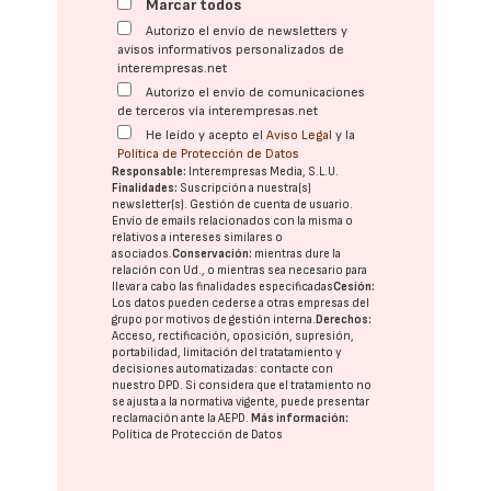
Marcar todos
Autorizo el envío de newsletters y
avisos informativos personalizados de
interempresas.net
Autorizo el envío de comunicaciones
de terceros vía interempresas.net
He leído y acepto el
Aviso Legal
y la
Política de Protección de Datos
Responsable:
Interempresas Media, S.L.U.
Finalidades:
Suscripción a nuestra(s)
newsletter(s). Gestión de cuenta de usuario.
Envío de emails relacionados con la misma o
relativos a intereses similares o
asociados.
Conservación:
mientras dure la
relación con Ud., o mientras sea necesario para
llevar a cabo las finalidades especificadas
Cesión:
Los datos pueden cederse a otras
empresas del
grupo
por motivos de gestión interna.
Derechos:
Acceso, rectificación, oposición, supresión,
portabilidad, limitación del tratatamiento y
decisiones automatizadas:
contacte con
nuestro DPD
. Si considera que el tratamiento no
se ajusta a la normativa vigente, puede presentar
reclamación ante la
AEPD
.
Más información:
Política de Protección de Datos