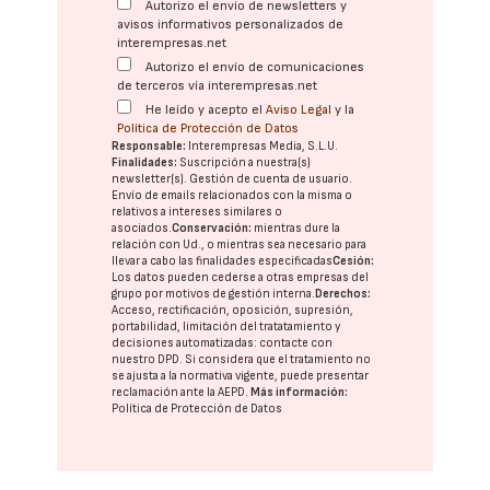
Autorizo el envío de newsletters y
avisos informativos personalizados de
interempresas.net
Autorizo el envío de comunicaciones
de terceros vía interempresas.net
He leído y acepto el
Aviso Legal
y la
Política de Protección de Datos
Responsable:
Interempresas Media, S.L.U.
Finalidades:
Suscripción a nuestra(s)
newsletter(s). Gestión de cuenta de usuario.
Envío de emails relacionados con la misma o
relativos a intereses similares o
asociados.
Conservación:
mientras dure la
relación con Ud., o mientras sea necesario para
llevar a cabo las finalidades especificadas
Cesión:
Los datos pueden cederse a otras
empresas del
grupo
por motivos de gestión interna.
Derechos:
Acceso, rectificación, oposición, supresión,
portabilidad, limitación del tratatamiento y
decisiones automatizadas:
contacte con
nuestro DPD
. Si considera que el tratamiento no
se ajusta a la normativa vigente, puede presentar
reclamación ante la
AEPD
.
Más información:
Política de Protección de Datos