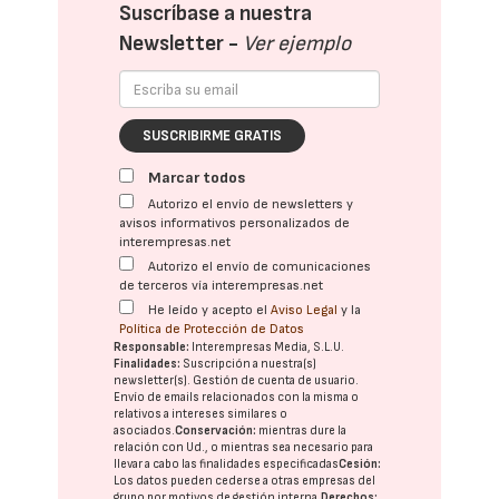
Suscríbase a nuestra
Newsletter -
Ver ejemplo
SUSCRIBIRME GRATIS
Marcar todos
Autorizo el envío de newsletters y
avisos informativos personalizados de
interempresas.net
Autorizo el envío de comunicaciones
de terceros vía interempresas.net
He leído y acepto el
Aviso Legal
y la
Política de Protección de Datos
Responsable:
Interempresas Media, S.L.U.
Finalidades:
Suscripción a nuestra(s)
newsletter(s). Gestión de cuenta de usuario.
Envío de emails relacionados con la misma o
relativos a intereses similares o
asociados.
Conservación:
mientras dure la
relación con Ud., o mientras sea necesario para
llevar a cabo las finalidades especificadas
Cesión:
Los datos pueden cederse a otras
empresas del
grupo
por motivos de gestión interna.
Derechos: