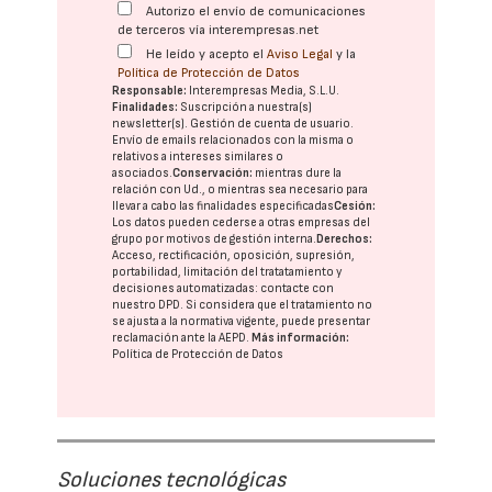
Autorizo el envío de comunicaciones
de terceros vía interempresas.net
He leído y acepto el
Aviso Legal
y la
Política de Protección de Datos
Responsable:
Interempresas Media, S.L.U.
Finalidades:
Suscripción a nuestra(s)
newsletter(s). Gestión de cuenta de usuario.
Envío de emails relacionados con la misma o
relativos a intereses similares o
asociados.
Conservación:
mientras dure la
relación con Ud., o mientras sea necesario para
llevar a cabo las finalidades especificadas
Cesión:
Los datos pueden cederse a otras
empresas del
grupo
por motivos de gestión interna.
Derechos:
Acceso, rectificación, oposición, supresión,
portabilidad, limitación del tratatamiento y
decisiones automatizadas:
contacte con
nuestro DPD
. Si considera que el tratamiento no
se ajusta a la normativa vigente, puede presentar
reclamación ante la
AEPD
.
Más información:
Política de Protección de Datos
Soluciones tecnológicas