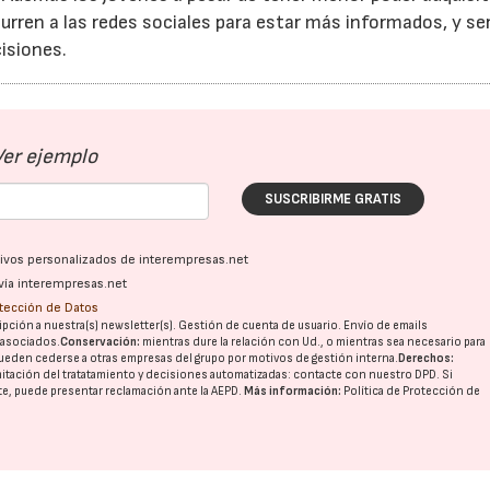
rren a las redes sociales para estar más informados, y se
cisiones.
Ver ejemplo
SUSCRIBIRME GRATIS
ativos personalizados de interempresas.net
vía interempresas.net
otección de Datos
pción a nuestra(s) newsletter(s). Gestión de cuenta de usuario. Envío de emails
o asociados.
Conservación:
mientras dure la relación con Ud., o mientras sea necesario para
ueden cederse a otras
empresas del grupo
por motivos de gestión interna.
Derechos:
imitación del tratatamiento y decisiones automatizadas:
contacte con nuestro DPD
. Si
nte, puede presentar reclamación ante la
AEPD
.
Más información:
Política de Protección de