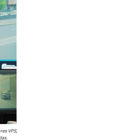
ores VPS,
das.