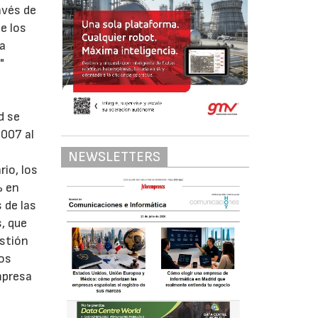
avés de
e los
ha
"
d se
007 al
NEWSLETTERS
rio, los
% en
 de las
, que
estión
los
mpresa