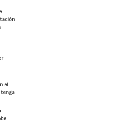
e
utación
a
or
n el
 tenga
o
ebe