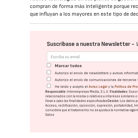
compran de forma más inteligente porque recu
que influyan a los mayores en este tipo de de
Suscríbase a nuestra Newsletter -
Marcar todos
Autorizo el envío de newsletters y avisos inform
Autorizo el envío de comunicaciones de terceros 
He leído y acepto el
Aviso Legal
y la
Política de Pr
Responsable:
Interempresas Media, S.L.U.
Finalidades:
Suscri
relacionados con la misma o relativos a intereses similares 
llevar a cabo las finalidades especificadas
Cesión:
Los datos p
Acceso, rectificación, oposición, supresión, portabilidad, l
considera que el tratamiento no se ajusta a la normativa vige
Datos