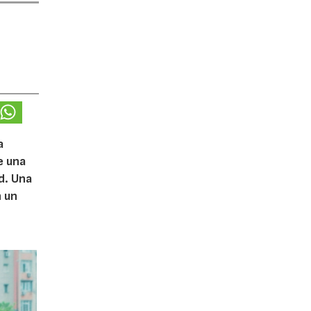
a
e una
d. Una
n un