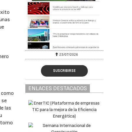
éxito
gunas
ue
23/07/2026
mero
a
SUSCRIBIRSE
ENLACES DESTACADOS
s como
 se
de las
u
ntorno