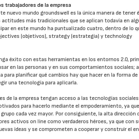
s trabajadores de la empresa
este nuevo mundo groundswell es la única manera de tener 
as actitudes más tradicionales que se aplican todavía en al
cipar en este mundo ha puntualizado cuatro, dentro de lo q
jectives (objetivos), strategy (estrategia) y technology
23/07/2026
30/07/2026
ga éxito con estas herramientas en los entornos 2.0, pri
nsar en las personas y en sus comportamientos sociales; 
 para planificar qué cambios hay que hacer en la forma de
egir una tecnología para aplicarla.
res de la empresa tengan acceso a las tecnologías sociale
motivados para hacerlo mediante el empoderamiento, ya que
n grupo cada vez mayor. Por consiguiente, la alta dirección 
ores activos on line como verdaderos héroes, ya que con s
uevas ideas y se comprometen a cooperar y construir el e