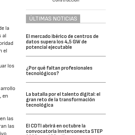
ÚLTIMAS NOTICIAS
n
de la
 al
El mercado ibérico de centros de
datos supera los 4,5 GW de
oridad
potencial ejecutable
n el
uar los
¿Por qué faltan profesionales
tecnológicos?
arrollo
La batalla por el talento digital: el
, en
gran reto de la transformación
tecnológica
en las
El CDTI abrirá en octubre la
ran las
convocatoria Innterconecta STEP
ivo