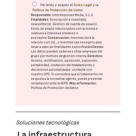
He leído y acepto el
Aviso Legal
y la
Política de Protección de Datos
Responsable:
Interempresas Media, S.L.U.
Finalidades:
Suscripción a nuestra(s)
newsletter(s). Gestión de cuenta de usuario.
Envío de emails relacionados con la misma o
relativos a intereses similares o
asociados.
Conservación:
mientras dure la
relación con Ud., o mientras sea necesario para
llevar a cabo las finalidades especificadas
Cesión:
Los datos pueden cederse a otras
empresas del
grupo
por motivos de gestión interna.
Derechos:
Acceso, rectificación, oposición, supresión,
portabilidad, limitación del tratatamiento y
decisiones automatizadas:
contacte con
nuestro DPD
. Si considera que el tratamiento no
se ajusta a la normativa vigente, puede presentar
reclamación ante la
AEPD
.
Más información:
Política de Protección de Datos
Soluciones tecnológicas
La infraestructura