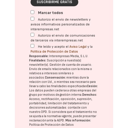
SUSCRIBIRME GRATIS
Marcar todos
Autorizo el envío de newsletters y
avisos informativos personalizados de
interempresas.net
Autorizo el envío de comunicaciones
de terceros vía interempresas.net
He leído y acepto el
Aviso Legal
y la
Política de Protección de Datos
Responsable:
Interempresas Media, S.L.U.
Finalidades:
Suscripción a nuestra(s)
newsletter(s). Gestión de cuenta de usuario.
Envío de emails relacionados con la misma o
relativos a intereses similares o
asociados.
Conservación:
mientras dure la
relación con Ud., o mientras sea necesario para
llevar a cabo las finalidades especificadas
Cesión:
Los datos pueden cederse a otras
empresas del
grupo
por motivos de gestión interna.
Derechos:
Acceso, rectificación, oposición, supresión,
portabilidad, limitación del tratatamiento y
decisiones automatizadas:
contacte con
nuestro DPD
. Si considera que el tratamiento no
se ajusta a la normativa vigente, puede presentar
reclamación ante la
AEPD
.
Más información:
Política de Protección de Datos