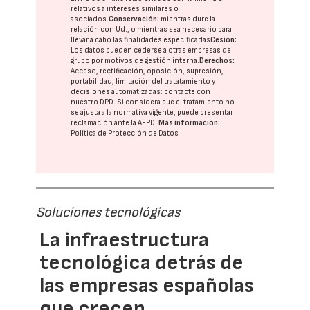
relativos a intereses similares o
asociados.
Conservación:
mientras dure la
relación con Ud., o mientras sea necesario para
llevar a cabo las finalidades especificadas
Cesión:
Los datos pueden cederse a otras
empresas del
grupo
por motivos de gestión interna.
Derechos:
Acceso, rectificación, oposición, supresión,
portabilidad, limitación del tratatamiento y
decisiones automatizadas:
contacte con
nuestro DPD
. Si considera que el tratamiento no
se ajusta a la normativa vigente, puede presentar
reclamación ante la
AEPD
.
Más información:
Política de Protección de Datos
Soluciones tecnológicas
La infraestructura
tecnológica detrás de
las empresas españolas
que crecen