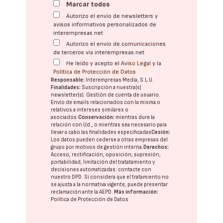
Marcar todos
Autorizo el envío de newsletters y
avisos informativos personalizados de
interempresas.net
Autorizo el envío de comunicaciones
de terceros vía interempresas.net
He leído y acepto el
Aviso Legal
y la
Política de Protección de Datos
Responsable:
Interempresas Media, S.L.U.
Finalidades:
Suscripción a nuestra(s)
newsletter(s). Gestión de cuenta de usuario.
Envío de emails relacionados con la misma o
relativos a intereses similares o
asociados.
Conservación:
mientras dure la
relación con Ud., o mientras sea necesario para
llevar a cabo las finalidades especificadas
Cesión:
Los datos pueden cederse a otras
empresas del
grupo
por motivos de gestión interna.
Derechos:
Acceso, rectificación, oposición, supresión,
portabilidad, limitación del tratatamiento y
decisiones automatizadas:
contacte con
nuestro DPD
. Si considera que el tratamiento no
se ajusta a la normativa vigente, puede presentar
reclamación ante la
AEPD
.
Más información:
Política de Protección de Datos