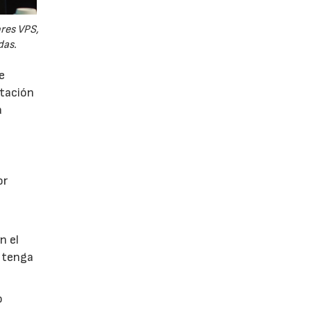
ores VPS,
das.
e
utación
a
or
n el
 tenga
o