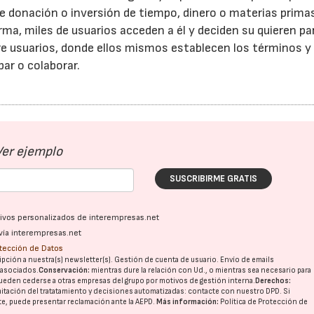
e donación o inversión de tiempo, dinero o materias prima
rma, miles de usuarios acceden a él y deciden su quieren par
e usuarios, donde ellos mismos establecen los términos y
ar o colaborar.
Ver ejemplo
SUSCRIBIRME GRATIS
ativos personalizados de interempresas.net
vía interempresas.net
otección de Datos
pción a nuestra(s) newsletter(s). Gestión de cuenta de usuario. Envío de emails
o asociados.
Conservación:
mientras dure la relación con Ud., o mientras sea necesario para
ueden cederse a otras
empresas del grupo
por motivos de gestión interna.
Derechos:
imitación del tratatamiento y decisiones automatizadas:
contacte con nuestro DPD
. Si
nte, puede presentar reclamación ante la
AEPD
.
Más información:
Política de Protección de