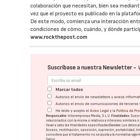
colaboración que necesitan, bien sea mediant
vez que el proyecto es publicado en la platafo
De este modo, comienza una interacción entr
condiciones de cómo, cuándo, y dónde particip
www.rockthepost.com
Suscríbase a nuestra Newsletter -
Marcar todos
Autorizo el envío de newsletters y avisos inform
Autorizo el envío de comunicaciones de terceros 
He leído y acepto el
Aviso Legal
y la
Política de Pr
Responsable:
Interempresas Media, S.L.U.
Finalidades:
Suscri
relacionados con la misma o relativos a intereses similares 
llevar a cabo las finalidades especificadas
Cesión:
Los datos p
Acceso, rectificación, oposición, supresión, portabilidad, l
considera que el tratamiento no se ajusta a la normativa vige
Datos