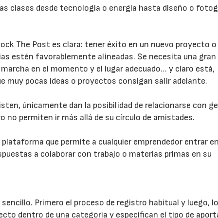
as clases desde tecnología o energía hasta diseño o fotog
Rock The Post es clara: tener éxito en un nuevo proyecto o
ias estén favorablemente alineadas. Se necesita una gran i
en marcha en el momento y el lugar adecuado… y claro está,
que muy pocas ideas o proyectos consigan salir adelante.
23/07/2026
30/07/2026
sten, únicamente dan la posibilidad de relacionarse con g
o no permiten ir más allá de su círculo de amistades.
a plataforma que permite a cualquier emprendedor entrar e
spuestas a colaborar con trabajo o materias primas en su
encillo. Primero el proceso de registro habitual y luego, l
ecto dentro de una categoría y especifican el tipo de aport