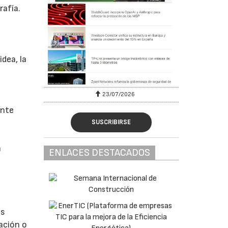
rafía.
dea, la
23/07/2026
ente
SUSCRIBIRSE
n
ENLACES DESTACADOS
os
ación o