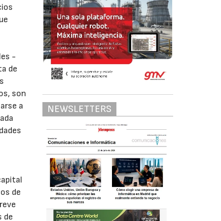
cios
que
les -
ta de
es
tos, son
arse a
NEWSLETTERS
eada
idades
apital
ios de
breve
s de