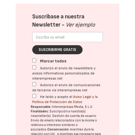
Suscríbase a nuestra
Newsletter -
Ver ejemplo
SUSCRIBIRME GRATIS
Marcar todos
Autorizo el envío de newsletters y
avisos informativos personalizados de
interempresas.net
Autorizo el envío de comunicaciones
de terceros vía interempresas.net
He leído y acepto el
Aviso Legal
y la
Política de Protección de Datos
Responsable:
Interempresas Media, S.L.U.
Finalidades:
Suscripción a nuestra(s)
newsletter(s). Gestión de cuenta de usuario.
Envío de emails relacionados con la misma o
relativos a intereses similares o
asociados.
Conservación:
mientras dure la
relación con Ud., o mientras sea necesario para