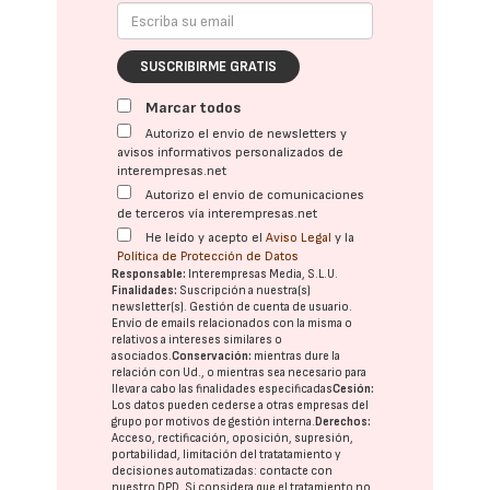
SUSCRIBIRME GRATIS
Marcar todos
Autorizo el envío de newsletters y
avisos informativos personalizados de
interempresas.net
Autorizo el envío de comunicaciones
de terceros vía interempresas.net
He leído y acepto el
Aviso Legal
y la
Política de Protección de Datos
Responsable:
Interempresas Media, S.L.U.
Finalidades:
Suscripción a nuestra(s)
newsletter(s). Gestión de cuenta de usuario.
Envío de emails relacionados con la misma o
relativos a intereses similares o
asociados.
Conservación:
mientras dure la
relación con Ud., o mientras sea necesario para
llevar a cabo las finalidades especificadas
Cesión:
Los datos pueden cederse a otras
empresas del
grupo
por motivos de gestión interna.
Derechos:
Acceso, rectificación, oposición, supresión,
portabilidad, limitación del tratatamiento y
decisiones automatizadas:
contacte con
nuestro DPD
. Si considera que el tratamiento no