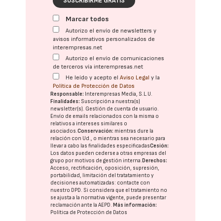
SUSCRIBIRME GRATIS
Marcar todos
Autorizo el envío de newsletters y
avisos informativos personalizados de
interempresas.net
Autorizo el envío de comunicaciones
de terceros vía interempresas.net
He leído y acepto el
Aviso Legal
y la
Política de Protección de Datos
Responsable:
Interempresas Media, S.L.U.
Finalidades:
Suscripción a nuestra(s)
newsletter(s). Gestión de cuenta de usuario.
Envío de emails relacionados con la misma o
relativos a intereses similares o
asociados.
Conservación:
mientras dure la
relación con Ud., o mientras sea necesario para
llevar a cabo las finalidades especificadas
Cesión:
Los datos pueden cederse a otras
empresas del
grupo
por motivos de gestión interna.
Derechos:
Acceso, rectificación, oposición, supresión,
portabilidad, limitación del tratatamiento y
decisiones automatizadas:
contacte con
nuestro DPD
. Si considera que el tratamiento no
se ajusta a la normativa vigente, puede presentar
reclamación ante la
AEPD
.
Más información:
Política de Protección de Datos