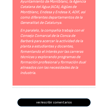
Ayuntamiento de Montblanc, la Agencia
Catalana del Agua (ACA), Aigües de
Montblanc, Endesa y Endesa X, ADIF, así
como diferentes departamentos de la
Generalitat de Catalunya.
En paralelo, la compañía trabaja con el
Consejo Comarcal de la Conca de
Barberà para acercar la actividad de la
planta a estudiantes y docentes,
fomentando el interés por las carreras
técnicas y explorando programas de
formación profesional y formación dual
alineados con las necesidades de la
industria.
ver/escribir comentarios