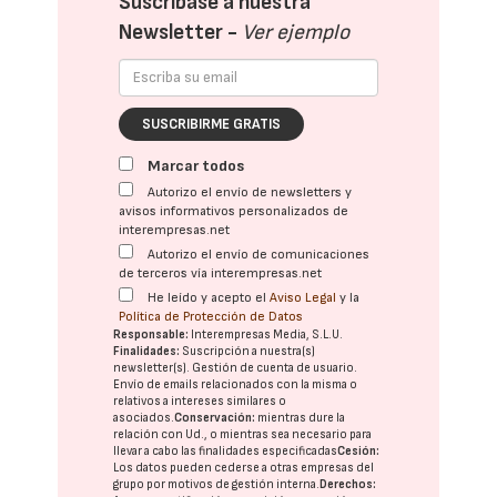
Suscríbase a nuestra
Newsletter -
Ver ejemplo
SUSCRIBIRME GRATIS
Marcar todos
Autorizo el envío de newsletters y
avisos informativos personalizados de
interempresas.net
Autorizo el envío de comunicaciones
de terceros vía interempresas.net
He leído y acepto el
Aviso Legal
y la
Política de Protección de Datos
Responsable:
Interempresas Media, S.L.U.
Finalidades:
Suscripción a nuestra(s)
newsletter(s). Gestión de cuenta de usuario.
Envío de emails relacionados con la misma o
relativos a intereses similares o
asociados.
Conservación:
mientras dure la
relación con Ud., o mientras sea necesario para
llevar a cabo las finalidades especificadas
Cesión:
Los datos pueden cederse a otras
empresas del
grupo
por motivos de gestión interna.
Derechos: