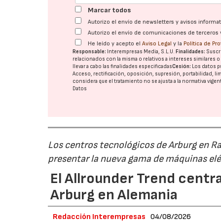
Marcar todos
Autorizo el envío de newsletters y avisos inform
Autorizo el envío de comunicaciones de terceros 
He leído y acepto el
Aviso Legal
y la
Política de Pr
Responsable:
Interempresas Media, S.L.U.
Finalidades:
Suscri
relacionados con la misma o relativos a intereses similares 
llevar a cabo las finalidades especificadas
Cesión:
Los datos p
Acceso, rectificación, oposición, supresión, portabilidad, l
considera que el tratamiento no se ajusta a la normativa vige
Datos
Los centros tecnológicos de Arburg en 
presentar la nueva gama de máquinas elé
El Allrounder Trend centra
Arburg en Alemania
Redacción Interempresas
04/08/2026