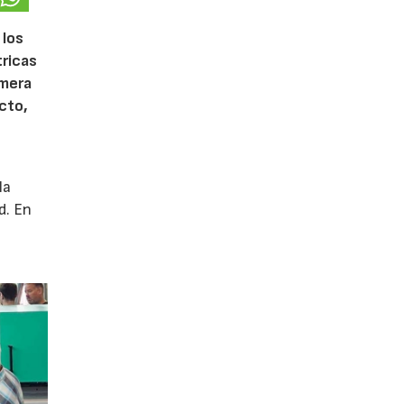
 los
tricas
imera
cto,
la
d. En