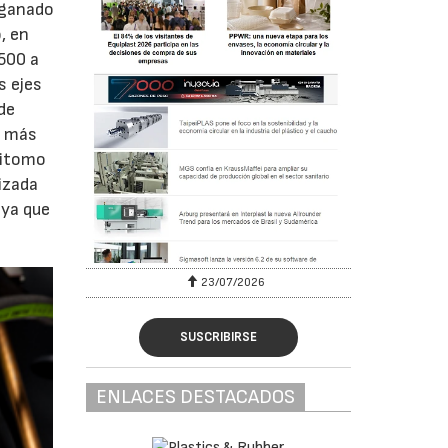
 ganado
, en
.500 a
s ejes
de
os más
mitomo
izada
 ya que
23/07/2026
SUSCRIBIRSE
ENLACES DESTACADOS