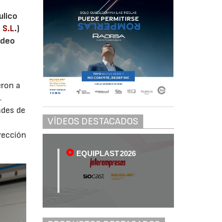
ulico
 S.L.
)
ldeo
eron a
.
ades de
VÍDEOS DESTACADOS
nyección
EQUIPLAST 2026