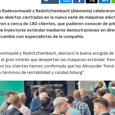
n Radevormwald y Rednitzhembach (Alemania) celebraron
tas abiertas centradas en la nueva serie de máquinas eléc
ron a cerca de 180 clientes, que pudieron conocer de pr
de inyectoras estándar mediante demostraciones en dire
rcambio con especialistas de la compañía.
evormwald y Rednitzhembach, destacó la buena acogida de 
el gran interés que despiertan las máquinas estándar Tren
 los clientes hemos confirmado que las Allrounder Trend
érminos de rentabilidad y calidad Arburg”.