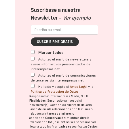
Suscríbase a nuestra
Newsletter -
Ver ejemplo
SUSCRIBIRME GRATIS
Marcar todos
Autorizo el envío de newsletters y
avisos informativos personalizados de
interempresas.net
Autorizo el envío de comunicaciones
de terceros vía interempresas.net
He leído y acepto el
Aviso Legal
y la
Política de Protección de Datos
Responsable:
Interempresas Media, S.L.U.
Finalidades:
Suscripción a nuestra(s)
newsletter(s). Gestión de cuenta de usuario.
Envío de emails relacionados con la misma o
relativos a intereses similares o
asociados.
Conservación:
mientras dure la
relación con Ud., o mientras sea necesario para
llevar a cabo las finalidades especificadas
Cesión: