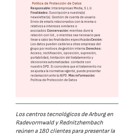
Política de Protección de Datos
Responsable:
Interempresas Media, S.L.U.
Finalidades:
Suscripción a nuestra(s)
newsletter(s). Gestión de cuenta de usuario.
Envío de emails relacionados con la misma o
relativos a intereses similares o
asociados.
Conservación:
mientras dure la
relación con Ud., o mientras sea necesario para
llevar a cabo las finalidades especificadas
Cesión:
Los datos pueden cederse a otras
empresas del
grupo
por motivos de gestión interna.
Derechos:
Acceso, rectificación, oposición, supresión,
portabilidad, limitación del tratatamiento y
decisiones automatizadas:
contacte con
nuestro DPD
. Si considera que el tratamiento no
se ajusta a la normativa vigente, puede presentar
reclamación ante la
AEPD
.
Más información:
Política de Protección de Datos
Los centros tecnológicos de Arburg en
Radevormwald y Rednitzhembach
reúnen a 180 clientes para presentar la