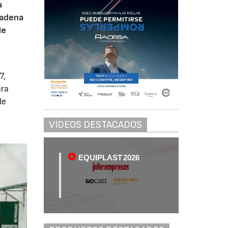
a
cadena
de
7,
ara
de
VÍDEOS DESTACADOS
EQUIPLAST 2026