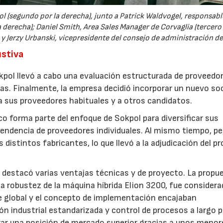
(segundo por la derecha), junto a Patrick Waldvogel, responsable
 derecha); Daniel Smith, Area Sales Manager de Corvaglia (tercero 
 y Jerzy Urbanski, vicepresidente del consejo de administración d
ustiva
kpol llevó a cabo una evaluación estructurada de proveedo
as. Finalmente, la empresa decidió incorporar un nuevo so
a sus proveedores habituales y a otros candidatos.
o forma parte del enfoque de Sokpol para diversificar sus
ependencia de proveedores individuales. Al mismo tiempo, p
 distintos fabricantes, lo que llevó a la adjudicación del p
 destacó varias ventajas técnicas y de proyecto. La propu
a robustez de la máquina híbrida Elion 3200, fue considera
te global y el concepto de implementación encajaban
n industrial estandarizada y control de procesos a largo p
grar una posición de mercado superior gracias a unos menor