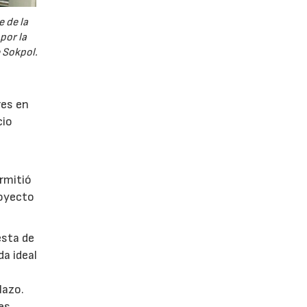
 de la
por la
e Sokpol.
res en
cio
ermitió
royecto
esta de
da ideal
lazo.
es