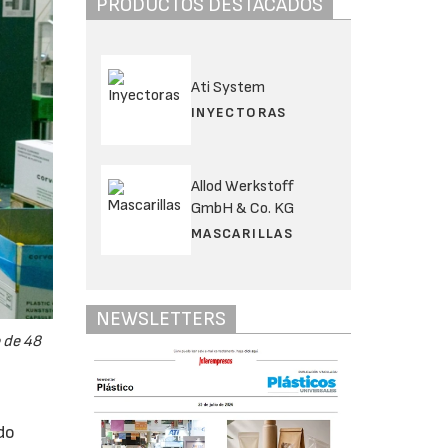
PRODUCTOS DESTACADOS
Ati System
INYECTORAS
Allod Werkstoff
GmbH & Co. KG
MASCARILLAS
NEWSLETTERS
 de 48
do