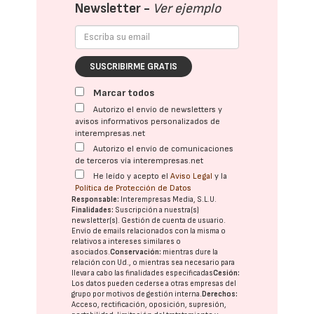
Newsletter -
Ver ejemplo
SUSCRIBIRME GRATIS
Marcar todos
Autorizo el envío de newsletters y
avisos informativos personalizados de
interempresas.net
Autorizo el envío de comunicaciones
de terceros vía interempresas.net
He leído y acepto el
Aviso Legal
y la
Política de Protección de Datos
Responsable:
Interempresas Media, S.L.U.
Finalidades:
Suscripción a nuestra(s)
newsletter(s). Gestión de cuenta de usuario.
Envío de emails relacionados con la misma o
relativos a intereses similares o
asociados.
Conservación:
mientras dure la
relación con Ud., o mientras sea necesario para
llevar a cabo las finalidades especificadas
Cesión:
Los datos pueden cederse a otras
empresas del
grupo
por motivos de gestión interna.
Derechos:
Acceso, rectificación, oposición, supresión,