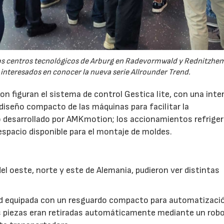
 los centros tecnológicos de Arburg en Radevormwald y Rednitzh
 interesados en conocer la nueva serie Allrounder Trend.
n figuran el sistema de control Gestica lite, con una inte
 diseño compacto de las máquinas para facilitar la
 desarrollado por AMKmotion; los accionamientos refrige
 espacio disponible para el montaje de moldes.
l oeste, norte y este de Alemania, pudieron ver distintas
nd equipada con un resguardo compacto para automatizaci
s piezas eran retiradas automáticamente mediante un robot