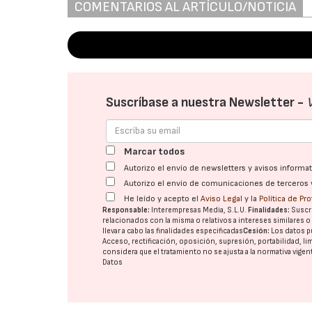
COMENTARIOS AL ARTÍCULO/NOTICIA
Suscríbase a nuestra Newsletter -
Marcar todos
Autorizo el envío de newsletters y avisos inform
Autorizo el envío de comunicaciones de terceros 
He leído y acepto el
Aviso Legal
y la
Política de Pr
Responsable:
Interempresas Media, S.L.U.
Finalidades:
Suscri
relacionados con la misma o relativos a intereses similares 
llevar a cabo las finalidades especificadas
Cesión:
Los datos p
Acceso, rectificación, oposición, supresión, portabilidad, l
considera que el tratamiento no se ajusta a la normativa vige
Datos