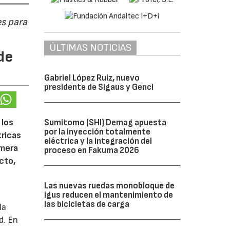
s para
ÚLTIMAS NOTICIAS
de
Gabriel López Ruiz, nuevo
presidente de Sigaus y Genci
 los
Sumitomo (SHI) Demag apuesta
por la inyección totalmente
tricas
eléctrica y la integración del
imera
proceso en Fakuma 2026
cto,
Las nuevas ruedas monobloque de
igus reducen el mantenimiento de
las bicicletas de carga
la
d. En