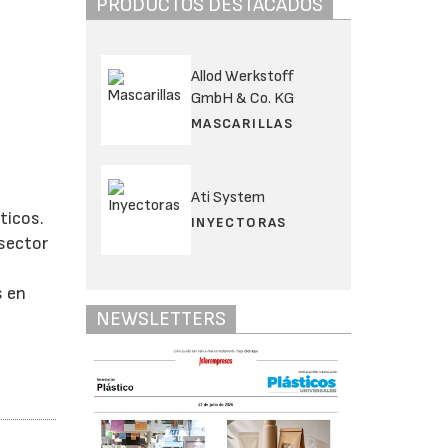
PRODUCTOS DESTACADOS
Allod Werkstoff
GmbH & Co. KG
MASCARILLAS
Ati System
ticos.
INYECTORAS
sector
s en
NEWSLETTERS