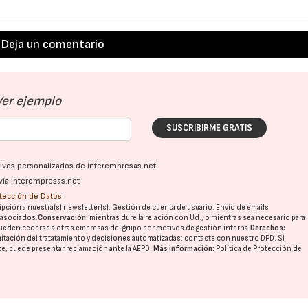
Deja un comentario
Ver ejemplo
SUSCRIBIRME GRATIS
ativos personalizados de interempresas.net
vía interempresas.net
23/07/2026
30/07/2026
otección de Datos
pción a nuestra(s) newsletter(s). Gestión de cuenta de usuario. Envío de emails
o asociados.
Conservación:
mientras dure la relación con Ud., o mientras sea necesario para
ueden cederse a otras
empresas del grupo
por motivos de gestión interna.
Derechos:
imitación del tratatamiento y decisiones automatizadas:
contacte con nuestro DPD
. Si
nte, puede presentar reclamación ante la
AEPD
.
Más información:
Política de Protección de