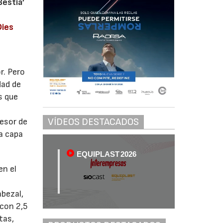
Bestia’
Dies
r. Pero
dad de
s que
VÍDEOS DESTACADOS
esor de
da capa
EQUIPLAST 2026
en el
abezal,
 con 2,5
tas,