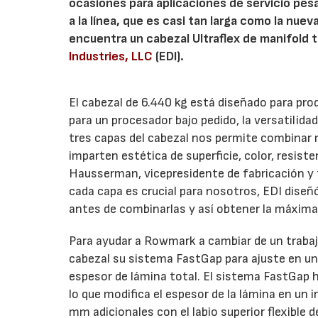
ocasiones para aplicaciones de servicio pesa
a la línea, que es casi tan larga como la nue
encuentra un cabezal Ultraflex de manifold 
Industries, LLC
(EDI).
El cabezal de 6.440 kg está diseñado para pro
para un procesador bajo pedido, la versatilid
tres capas del cabezal nos permite combinar 
imparten estética de superficie, color, resiste
Hausserman, vicepresidente de fabricación y
cada capa es crucial para nosotros, EDI diseñ
antes de combinarlas y así obtener la máxima v
Para ayudar a Rowmark a cambiar de un trabajo
cabezal su sistema FastGap para ajuste en un s
espesor de lámina total. El sistema FastGap hac
lo que modifica el espesor de la lámina en un 
mm adicionales con el labio superior flexible d