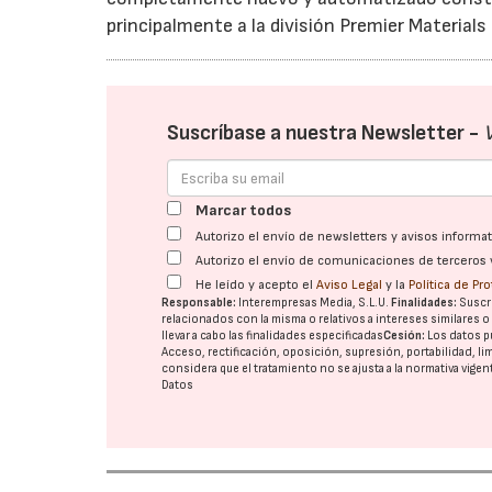
principalmente a la división Premier Materia
Suscríbase a nuestra Newsletter -
Marcar todos
Autorizo el envío de newsletters y avisos inform
Autorizo el envío de comunicaciones de terceros 
He leído y acepto el
Aviso Legal
y la
Política de Pr
Responsable:
Interempresas Media, S.L.U.
Finalidades:
Suscri
relacionados con la misma o relativos a intereses similares 
llevar a cabo las finalidades especificadas
Cesión:
Los datos p
Acceso, rectificación, oposición, supresión, portabilidad, l
considera que el tratamiento no se ajusta a la normativa vige
Datos