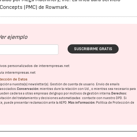
ls Concepts (PMC) de Rowmark.
Ver ejemplo
SUSCRIBIRME GRATIS
ativos personalizados de interempresas.net
vía interempresas.net
otección de Datos
pción a nuestra(s) newsletter(s). Gestión de cuenta de usuario. Envío de emails
o asociados.
Conservación:
mientras dure la relación con Ud., o mientras sea necesario para
ueden cederse a otras
empresas del grupo
por motivos de gestión interna.
Derechos:
imitación del tratatamiento y decisiones automatizadas:
contacte con nuestro DPD
. Si
nte, puede presentar reclamación ante la
AEPD
.
Más información:
Política de Protección de