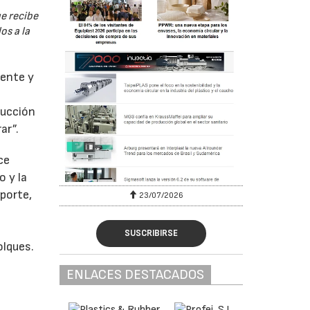
ue recibe
os a la
gente y
rucción
ar”.
ce
 y la
porte,
23/07/2026
SUSCRIBIRSE
olques.
ENLACES DESTACADOS