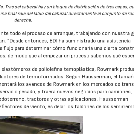
rda. Tras del cabezal hay un bloque de distribución de tres capas, q
na final sale del labio del cabezal directamente al conjunto de roll
derecha.
rante todo el proceso de arranque, trabajando con nuestra 
an. “Desde entonces, EDI ha suministrado una asistencia
de flujo para determinar cómo funcionaría una cierta const
mos, de modo que al empezar un proceso sabemos qué esper
 y elastómeros de poliolefina temoplástica, Rowmark produ
productores de termoformados. Según Hausserman, el tamaño
aumentará los avances de Rowmark en los mercados de trans
23/07/2026
30/07/2026
 servicio pesado, y traerá nuevos negocios para camiones,
todoterreno, tractores y otras aplicaciones. Hausserman
lectores de viento, es decir los faldones de los semirrem