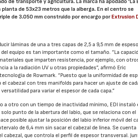
do de transporte y agricultura. La marca ha apodado ‘La 
va planta de 53x23 metros que la alberga. En el centro se
triple de 3.050 mm construido por encargo por
Extrusion 
ducir láminas de una a tres capas de 2,5 a 9,5 mm de espeso
ad del equipo es tan importante como el tamaño. “La capaci
materiales que imparten resistencia, por ejemplo, con otro
ncia a la radiación UV u otras propiedades”, afirmó Eric
 tecnología de Rowmark. “Puesto que la uniformidad de esp
ó el cabezal con tres manifolds para hacer un ajuste de ca
ersatilidad para variar el espesor de cada capa.”
 a otro con un tiempo de inactividad mínimo, EDI instaló 
olo punto de la abertura del labio, que se relaciona con el
e posible ajustar la posición del labio inferior móvil del c
intervalo de 6,4 mm sin sacar el cabezal de línea. Se cuenta
el cabezal, que controla el perfil de espesor transversal. Jun