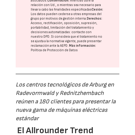
asociados.
Conservación:
mientras dure la
relación con Ud., o mientras sea necesario para
llevar a cabo las finalidades especificadas
Cesión:
Los datos pueden cederse a otras
empresas del
grupo
por motivos de gestión interna.
Derechos:
Acceso, rectificación, oposición, supresión,
portabilidad, limitación del tratatamiento y
decisiones automatizadas:
contacte con
nuestro DPD
. Si considera que el tratamiento no
se ajusta a la normativa vigente, puede presentar
reclamación ante la
AEPD
.
Más información:
Política de Protección de Datos
Los centros tecnológicos de Arburg en
Radevormwald y Rednitzhembach
reúnen a 180 clientes para presentar la
nueva gama de máquinas eléctricas
estándar
El Allrounder Trend