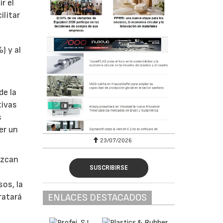
r el
ilitar
) y al
de la
tivas
s
er un
23/07/2026
uzcan
SUSCRIBIRSE
sos, la
ENLACES DESTACADOS
ratará