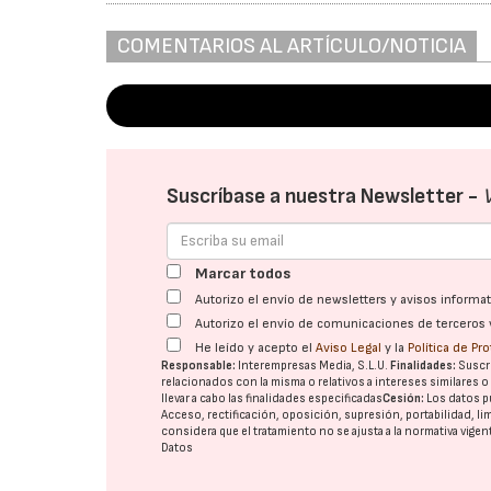
COMENTARIOS AL ARTÍCULO/NOTICIA
Suscríbase a nuestra Newsletter -
Marcar todos
Autorizo el envío de newsletters y avisos inform
Autorizo el envío de comunicaciones de terceros 
He leído y acepto el
Aviso Legal
y la
Política de Pr
Responsable:
Interempresas Media, S.L.U.
Finalidades:
Suscri
relacionados con la misma o relativos a intereses similares 
llevar a cabo las finalidades especificadas
Cesión:
Los datos p
Acceso, rectificación, oposición, supresión, portabilidad, l
considera que el tratamiento no se ajusta a la normativa vige
Datos