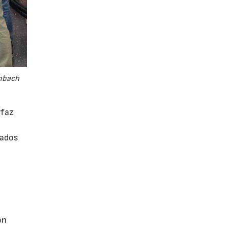
embach
rfaz
rados
ón