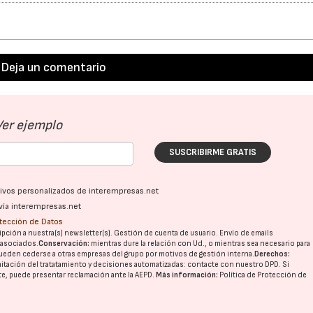
Deja un comentario
Ver ejemplo
SUSCRIBIRME GRATIS
ativos personalizados de interempresas.net
vía interempresas.net
otección de Datos
pción a nuestra(s) newsletter(s). Gestión de cuenta de usuario. Envío de emails
o asociados.
Conservación:
mientras dure la relación con Ud., o mientras sea necesario para
ueden cederse a otras
empresas del grupo
por motivos de gestión interna.
Derechos:
imitación del tratatamiento y decisiones automatizadas:
contacte con nuestro DPD
. Si
nte, puede presentar reclamación ante la
AEPD
.
Más información:
Política de Protección de