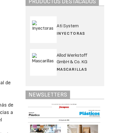
PRODUCTOS DESTACADOS
Ati System
INYECTORAS
Allod Werkstoff
GmbH & Co. KG
MASCARILLAS
al de
NEWSLETTERS
más de
cias a
l