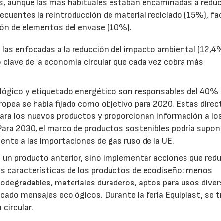
s, aunque las más habituales estaban encaminadas a reduci
cuentes la reintroducción de material reciclado (15%), fac
ación de elementos del envase (10%).
las enfocadas a la reducción del impacto ambiental (12,4%
 clave de la economía circular que cada vez cobra más
ológico y etiquetado energético son responsables del 40% 
ropea se había fijado como objetivo para 2020. Estas direc
ra los nuevos productos y proporcionan información a lo
 Para 2030, el marco de productos sostenibles podría supon
23/07/2026
30/07/2026
lente a las importaciones de gas ruso de la UE.
 un producto anterior, sino implementar acciones que red
s características de los productos de ecodiseño: menos
 biodegradables, materiales duraderos, aptos para usos diver
cado mensajes ecológicos. Durante la feria Equiplast, se t
circular.