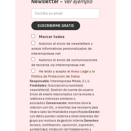
Newsletter -
Ver ejemplo
SUSCRIBIRME GRATIS
Marcar todos
Autorizo el envío de newsletters y
avisos informativos personalizados de
interempresas.net
Autorizo el envío de comunicaciones
de terceros vía interempresas.net
He leído y acepto el
Aviso Legal
y la
Política de Protección de Datos
Responsable:
Interempresas Media, S.L.U.
Finalidades:
Suscripción a nuestra(s)
newsletter(s). Gestión de cuenta de usuario.
Envío de emails relacionados con la misma o
relativos a intereses similares o
asociados.
Conservación:
mientras dure la
relación con Ud., o mientras sea necesario para
llevar a cabo las finalidades especificadas
Cesión:
Los datos pueden cederse a otras
empresas del
grupo
por motivos de gestión interna.
Derechos:
Acceso, rectificación, oposición, supresión,
portabilidad, limitación del tratatamiento y