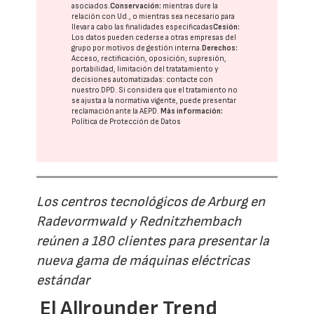
asociados.
Conservación:
mientras dure la
relación con Ud., o mientras sea necesario para
llevar a cabo las finalidades especificadas
Cesión:
Los datos pueden cederse a otras
empresas del
grupo
por motivos de gestión interna.
Derechos:
Acceso, rectificación, oposición, supresión,
portabilidad, limitación del tratatamiento y
decisiones automatizadas:
contacte con
nuestro DPD
. Si considera que el tratamiento no
se ajusta a la normativa vigente, puede presentar
reclamación ante la
AEPD
.
Más información:
Política de Protección de Datos
Los centros tecnológicos de Arburg en
Radevormwald y Rednitzhembach
reúnen a 180 clientes para presentar la
nueva gama de máquinas eléctricas
estándar
El Allrounder Trend