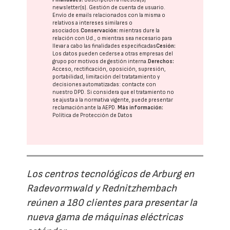
newsletter(s). Gestión de cuenta de usuario.
Envío de emails relacionados con la misma o
relativos a intereses similares o
asociados.
Conservación:
mientras dure la
relación con Ud., o mientras sea necesario para
llevar a cabo las finalidades especificadas
Cesión:
Los datos pueden cederse a otras
empresas del
grupo
por motivos de gestión interna.
Derechos:
Acceso, rectificación, oposición, supresión,
portabilidad, limitación del tratatamiento y
decisiones automatizadas:
contacte con
nuestro DPD
. Si considera que el tratamiento no
se ajusta a la normativa vigente, puede presentar
reclamación ante la
AEPD
.
Más información:
Política de Protección de Datos
Los centros tecnológicos de Arburg en
Radevormwald y Rednitzhembach
reúnen a 180 clientes para presentar la
nueva gama de máquinas eléctricas