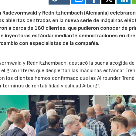
n Radevormwald y Rednitzhembach (Alemania) celebraron
tas abiertas centradas en la nueva serie de máquinas eléc
ron a cerca de 180 clientes, que pudieron conocer de pr
de inyectoras estándar mediante demostraciones en dire
rcambio con especialistas de la compañía.
evormwald y Rednitzhembach, destacó la buena acogida de 
el gran interés que despiertan las máquinas estándar Tren
 los clientes hemos confirmado que las Allrounder Trend
érminos de rentabilidad y calidad Arburg”.